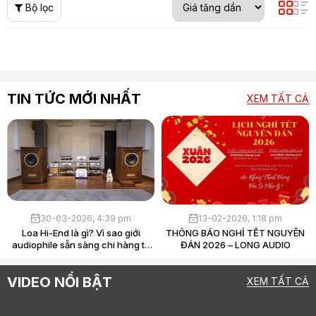
Bộ lọc
TIN TỨC MỚI NHẤT
XEM TẤT CẢ
30-03-2026, 4:39 pm
13-02-2026, 1:18 pm
Loa Hi-End là gì? Vì sao giới
THÔNG BÁO NGHỈ TẾT NGUYÊN
audiophile sẵn sàng chi hàng tỷ
ĐÁN 2026 – LONG AUDIO
chỉ để “nghe nhạc”?
VIDEO NỔI BẬT
XEM TẤT CẢ