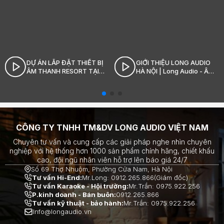
DỰ ÁN LẮP ĐẶT THIẾT BỊ
GIỚI THIỆU LONG AUDIO
ÂM THANH RESORT TẠI
HÀ NỘI | Long Audio - Âm
SÓC SƠN_LONG AUDIO
thanh Hi-End đỉnh cao
CÔNG TY TNHH TM&DV LONG AUDIO VIỆT NAM
Chuyên tư vấn và cung cấp các giải pháp nghe nhìn chuyên
nghiệp với hệ thống hơn 1000 sản phẩm chính hãng, chiết khấu
cao, đội ngũ nhân viên hỗ trợ lên báo giá 24/7
Số 69 Thợ Nhuộm, Phường Cửa Nam, Hà Nội
Tư vấn Hi-End:
Mr.Long: 0912.265.866(Giám đốc)
Tư vấn Karaoke - Hội trường:
Mr.Trần: 0975.922.256
P.kinh doanh - Bán buôn:
0912.265.866
Tư vấn kỹ thuật - bảo hành:
Mr.Trần: 0975.922.256
Info@longaudio.vn