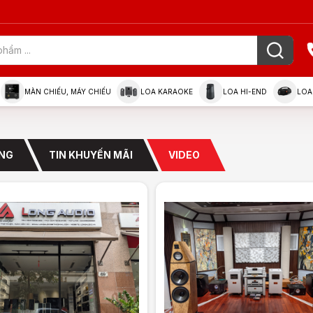
MÀN CHIẾU, MÁY CHIẾU
LOA KARAOKE
LOA HI-END
LOA
ỜNG
TIN KHUYẾN MÃI
VIDEO