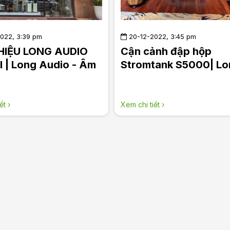
022, 3:39 pm
20-12-2022, 3:45 pm
THIỆU LONG AUDIO
Cận cảnh đập hộp
 | Long Audio - Âm
Stromtank S5000| Lo
Hi-End đỉnh cao
Audio - Âm thanh Hi-
đỉnh cao
ết ›
Xem chi tiết ›