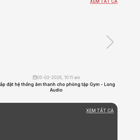
XEM TẤT CẢ
29-10-2025, 4:30 pm
Lắp đặt hệ thống âm thanh hội thảo cho Cục 16 - Bộ
MÙA 
Quốc Phòng _Long Audio
XEM TẤT CẢ