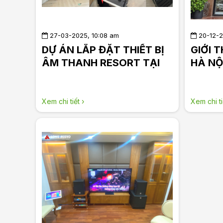
27-03-2025, 10:08 am
20-12-2
DỰ ÁN LẮP ĐẶT THIẾT BỊ
GIỚI 
ÂM THANH RESORT TẠI
HÀ NỘI
SÓC SƠN_LONG AUDIO
thanh 
Xem chi tiết ›
Xem chi ti