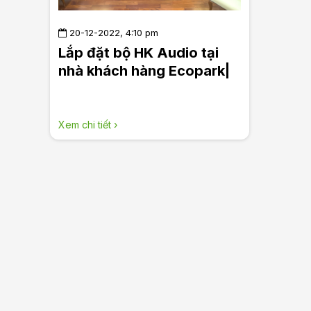
20-12-2022, 4:10 pm
Lắp đặt bộ HK Audio tại
nhà khách hàng Ecopark|
Long Audio - Âm thanh Hi-
End đỉnh cao
Xem chi tiết ›