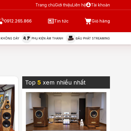
Trang chủ
Giới thiệu
Liên hệ
Tài khoản
0912.265.866
Tin tức
Giỏ hàng
 KHÔNG DÂY
PHỤ KIỆN ÂM THANH
ĐẦU PHÁT STREAMING
Top
5
xem nhiều nhất