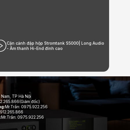
Lắp đặt bộ HK Audio tại nhà khách hàng
Ecopark| Long Audio - Âm thanh Hi-End đỉnh cao
 Nam, TP Hà Nội
12.265.866(Giám đốc)
ng:
Mr.Trần: 0975.922.256
912.265.866
:
Mr.Trần: 0975.922.256