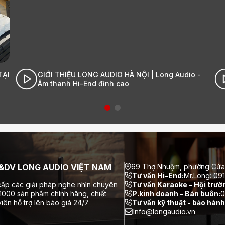
 -
Cận cảnh đập hộp Stromtank S5000| Long Audio
- Âm thanh Hi-End đỉnh cao
DV LONG AUDIO VIỆT NAM
69 Thợ Nhuộm, phường Cửa
Tư vấn Hi-End:
Mr.Long: 09
ấp các giải pháp nghe nhìn chuyên
Tư vấn Karaoke - Hội trườ
 1000 sản phẩm chính hãng, chiết
P.kinh doanh - Bán buôn:
0
iên hỗ trợ lên báo giá 24/7
Tư vấn kỹ thuật - bảo hành
Info@longaudio.vn