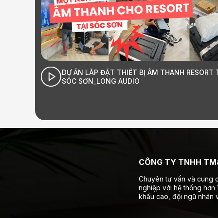
RESORT TẠI
GIỚI THIỆU LONG AUDIO HÀ NỘI | Long Audio
Âm thanh Hi-End đỉnh cao
CÔNG TY TNHH TM&
Chuyên tư vấn và cung c
nghiệp với hệ thống hơn
khấu cao, đội ngũ nhân v