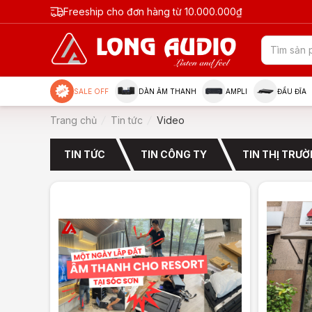
Freeship cho đơn hàng từ 10.000.000₫
SALE OFF
DÀN ÂM THANH
AMPLI
ĐẦU ĐĨA
Trang chủ
Tin tức
Video
TIN TỨC
TIN CÔNG TY
TIN THỊ TRƯ