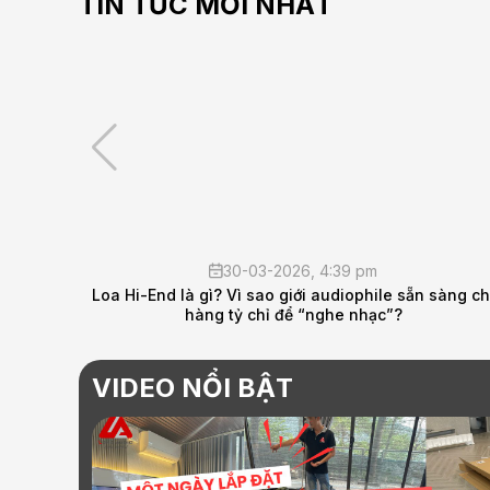
TIN TỨC MỚI NHẤT
13-02-2026, 1:18 pm
 sàng chi
THÔNG BÁO NGHỈ TẾT NGUYÊN ĐÁN 2026 – LO
AUDIO
VIDEO NỔI BẬT