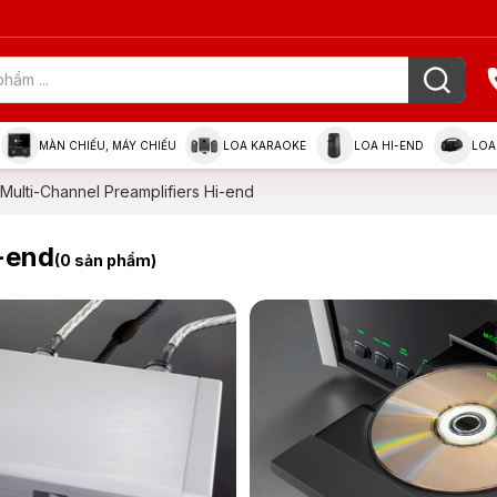
MÀN CHIẾU, MÁY CHIẾU
LOA KARAOKE
LOA HI-END
LOA
Multi-Channel Preamplifiers Hi-end
i-end
(0 sản phẩm)