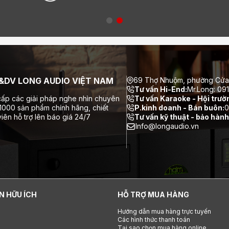
DV LONG AUDIO VIỆT NAM
69 Thợ Nhuộm, phường Cửa
Tư vấn Hi-End:
Mr.Long: 09
ấp các giải pháp nghe nhìn chuyên
Tư vấn Karaoke - Hội trườ
 1000 sản phẩm chính hãng, chiết
P.kinh doanh - Bán buôn:
0
iên hỗ trợ lên báo giá 24/7
Tư vấn kỹ thuật - bảo hành
Info@longaudio.vn
N HỮU ÍCH
HỖ TRỢ MUA HÀNG
Hướng dẫn mua hàng trực tuyến
Các hình thức thanh toán
Tại sao chọn mua hàng online