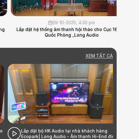
29-10-2025, 4:30 pm
Lắp đặt hệ thống âm thanh hội thảo cho Cục 16 - Bộ
MÙA ĐÔ
Quốc Phòng _Long Audio
XEM TẤT CẢ
Lắp đặt bộ HK Audio tại nhà khách hàng
Ecopark| Long Audio - Âm thanh Hi-End đỉnh cao