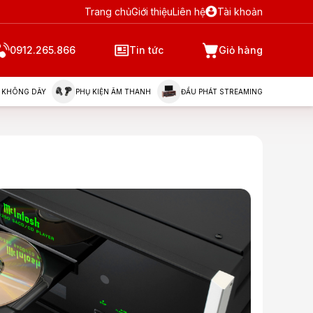
Trang chủ
Giới thiệu
Liên hệ
Tài khoản
0912.265.866
Tin tức
Giỏ hàng
 KHÔNG DÂY
PHỤ KIỆN ÂM THANH
ĐẦU PHÁT STREAMING