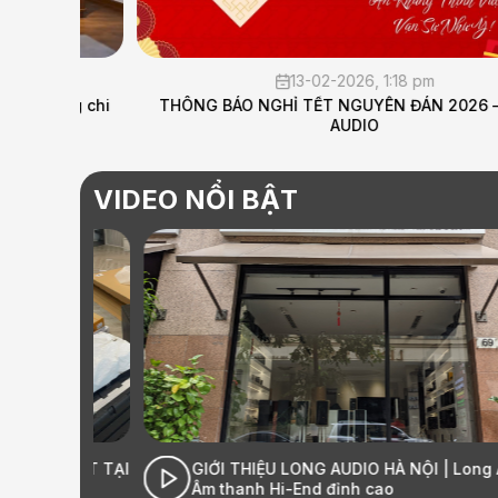
13-02-2026, 1:18 pm
àng chi
THÔNG BÁO NGHỈ TẾT NGUYÊN ĐÁN 2026 – LONG
AUDIO
VIDEO NỔI BẬT
ESORT TẠI
GIỚI THIỆU LONG AUDIO HÀ NỘI | Long Audio 
Âm thanh Hi-End đỉnh cao