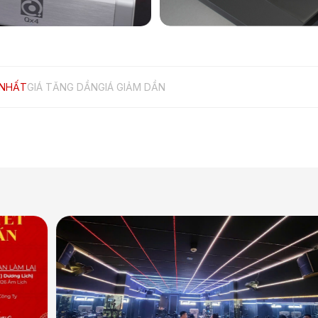
 NHẤT
GIÁ TĂNG DẦN
GIÁ GIẢM DẦN