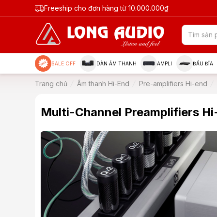
Freeship cho đơn hàng từ 10.000.000₫
SALE OFF
DÀN ÂM THANH
AMPLI
ĐẦU ĐĨA
Trang chủ
Âm thanh Hi-End
Pre-amplifiers Hi-end
Multi-Channel Preamplifiers H