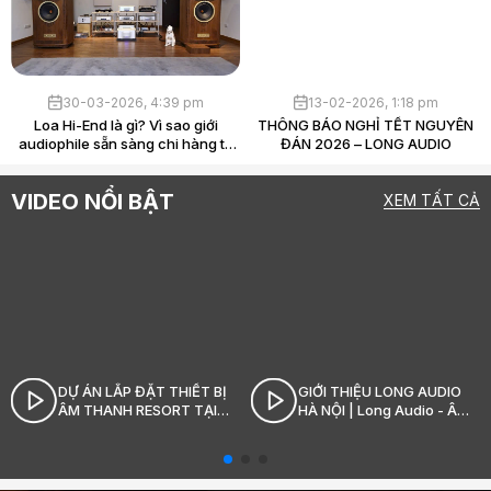
30-03-2026, 4:39 pm
13-02-2026, 1:18 pm
Loa Hi-End là gì? Vì sao giới
THÔNG BÁO NGHỈ TẾT NGUYÊN
audiophile sẵn sàng chi hàng tỷ
ĐÁN 2026 – LONG AUDIO
chỉ để “nghe nhạc”?
VIDEO NỔI BẬT
XEM TẤT CẢ
DỰ ÁN LẮP ĐẶT THIẾT BỊ
GIỚI THIỆU LONG AUDIO
ÂM THANH RESORT TẠI
HÀ NỘI | Long Audio - Âm
SÓC SƠN_LONG AUDIO
thanh Hi-End đỉnh cao