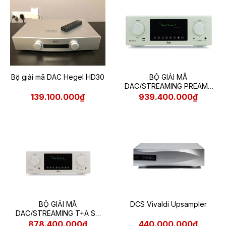
Bộ giải mã DAC Hegel HD30
BỘ GIẢI MÃ
DAC/STREAMING PREAMP
T+A SDV 3100 HV
139.100.000₫
939.400.000₫
BỘ GIẢI MÃ
DCS Vivaldi Upsampler
DAC/STREAMING T+A SD
3100 HV
878.400.000₫
440.000.000₫