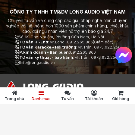
CÔNG TY TNHH TM&DV LONG AUDIO VIỆT NAM
Chuyên tư vấn và cung cấp các giải pháp nghe nhìn chuyên
nghiệp với hệ thống hơn 1000 sản phẩm chính hãng, chiết khấu
cao, đội ngũ nhân viên hỗ trợ lên báo giá 24/7
Số 69 Thợ Nhuộm, Phường Cửa Nam, Hà Nội
Tư vấn Hi-End:
Mr.Long: 0912.265.866(Giám đốc)
Tư vấn Karaoke - Hội trường:
Mr.Trần: 0975.922.256
P.kinh doanh - Bán buôn:
0912.265.866
Tư vấn kỹ thuật - bảo hành:
Mr.Trần: 0975.922.256
Info@longaudio.vn
Trang chủ
Danh mục
Tư vấn
Tài khoản
Giỏ hàng
69 Thợ Nhuộm, phường Cửa Nam, TP Hà Nội
[ Xem bản đồ ]
Hotline:
0912.265.866
Điện thoại:
0912.265.866