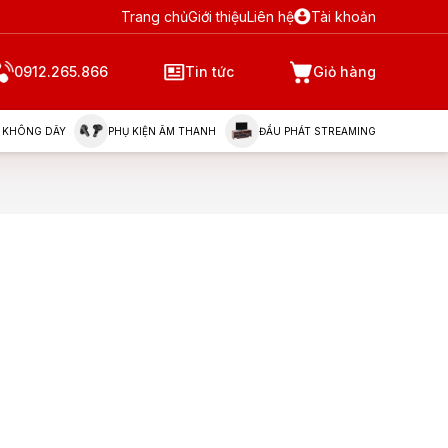
Trang chủ
Giới thiệu
Liên hệ
Tài khoản
0912.265.866
Tin tức
Giỏ hàng
 KHÔNG DÂY
PHỤ KIỆN ÂM THANH
ĐẦU PHÁT STREAMING