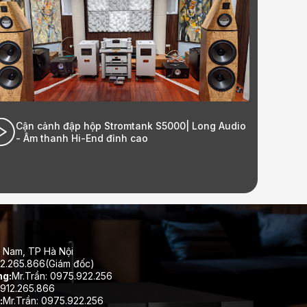
Cận cảnh đập hộp Stromtank S5000| Long Audio
Lắp
- Âm thanh Hi-End đỉnh cao
Eco
 Nam, TP Hà Nội
12.265.866(Giám đốc)
ng:
Mr.Trần: 0975.922.256
912.265.866
:
Mr.Trần: 0975.922.256