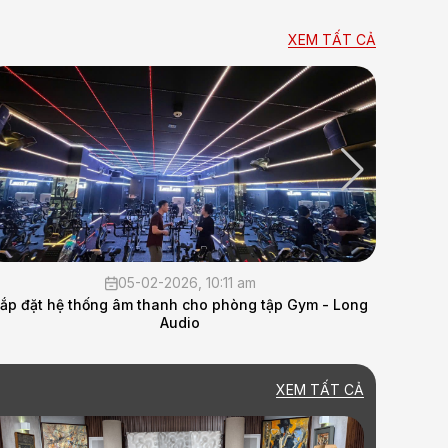
XEM TẤT CẢ
05-02-2026, 10:11 am
ắp đặt hệ thống âm thanh cho phòng tập Gym - Long
Lắp đ
Audio
XEM TẤT CẢ