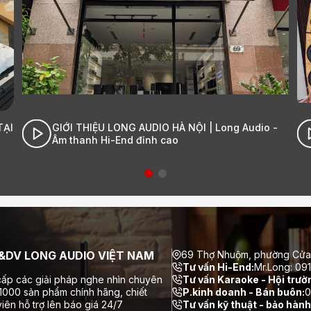
TẠI
GIỚI THIỆU LONG AUDIO HÀ NỘI | Long Audio -
Âm thanh Hi-End đỉnh cao
DV LONG AUDIO VIỆT NAM
69 Thợ Nhuộm, phường Cửa
Tư vấn Hi-End:
Mr.Long: 09
ấp các giải pháp nghe nhìn chuyên
Tư vấn Karaoke - Hội trườ
 1000 sản phẩm chính hãng, chiết
P.kinh doanh - Bán buôn:
0
iên hỗ trợ lên báo giá 24/7
Tư vấn kỹ thuật - bảo hành