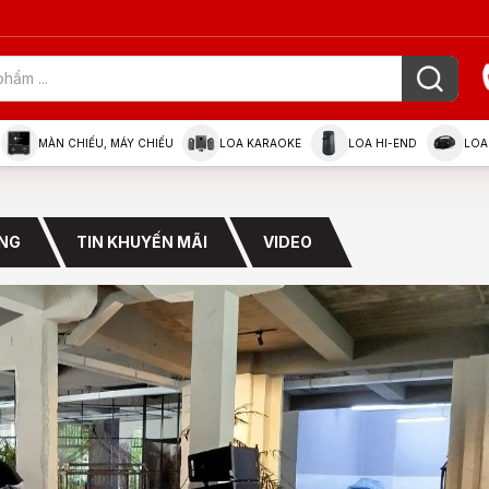
MÀN CHIẾU, MÁY CHIẾU
LOA KARAOKE
LOA HI-END
LOA
ỜNG
TIN KHUYẾN MÃI
VIDEO