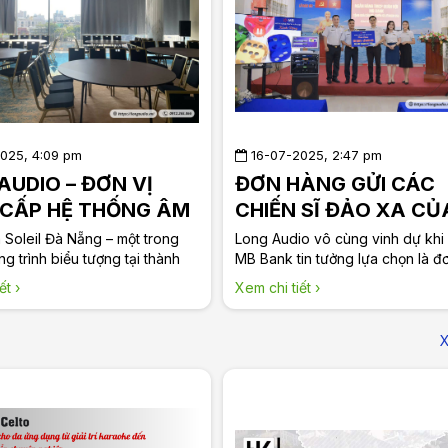
025, 4:09 pm
16-07-2025, 2:47 pm
AUDIO – ĐƠN VỊ
ĐƠN HÀNG GỬI CÁC
CẤP HỆ THỐNG ÂM
CHIẾN SĨ ĐẢO XA CỦ
 CHO DỰ ÁN
LONG AUDIO CÙNG 
oleil Đà Nẵng – một trong
Long Audio vô cùng vinh dự khi
HAM SOLEIL
g trình biểu tượng tại thành
HÀNG QUÂN ĐỘI MB
MB Bank tin tưởng lựa chọn là đơ
– đã chính thức được Long
cung cấp thiết bị âm thanh gửi 
ết ›
Xem chi tiết ›
n thiện hệ thống âm thanh
chiến sĩ hải quân đang làm nhiệ
, phục vụ cho cả không gian
trên những con tàu ngoài đảo xa
g cao cấp lẫn khu vực sự
X
trí ngoài trời.