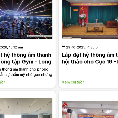
026, 10:12 am
29-10-2025, 4:30 pm
t hệ thống âm thanh
Lắp đặt hệ thống âm 
hòng tập Gym - Long
hội thảo cho Cục 16 -
Quốc Phòng _Long A
ệ thống âm thanh cho phòng
cần sự thẩm mỹ nhỏ gọn nhưng
phải nội lực để kích thích các
ết ›
Xem chi tiết ›
ấu hiểu điều đó, Long Audio
t một hệ thống âm thanh cho
p Gym đáp ứng đúng nhu cầu
ng!