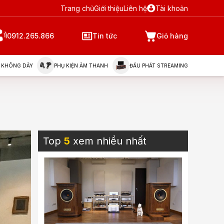
Trang chủ
Giới thiệu
Liên hệ
Tài khoản
0912.265.866
Tin tức
Giỏ hàng
 KHÔNG DÂY
PHỤ KIỆN ÂM THANH
ĐẦU PHÁT STREAMING
Top
5
xem nhiều nhất