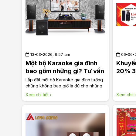
13-03-2026, 9:57 am
06-06-2
Một bộ Karaoke gia đình
Khuyến
bao gồm những gì? Tư vấn
20% 3 
của Long Audio
Lắp đặt một bộ Karaoke gia đình tưởng
chừng không bao giờ là đủ cho những
"dân chơi" âm thanh. Tuy nhiên, lắp một
Xem chi tiết ›
Xem chi ti
bộ karaoke gia đình cơ bản chúng ta
cần lưu ý đủ những thành phần sau.
Cùng Long Audio tìm hiểu một bộ
Karaoke gia đình cần những gì nhé!