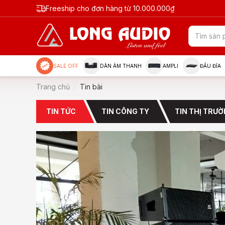
Freeship cho đơn hàng từ 10.000.000₫
SALE OFF
DÀN ÂM THANH
AMPLI
ĐẦU ĐĨA
Trang chủ
Tin bài
TIN TỨC
TIN CÔNG TY
TIN THỊ TRƯ