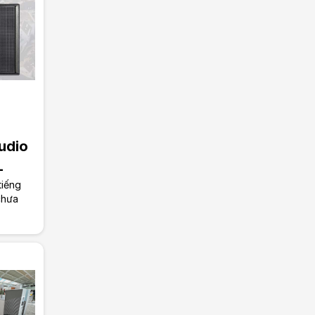
udio
_
tiếng
chưa
ệu này
g Long
K Audio
!