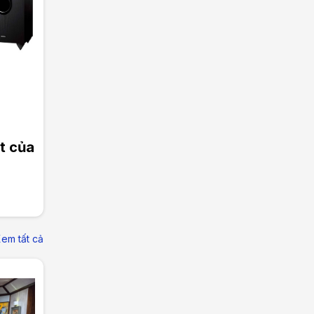
t của
em tất cả