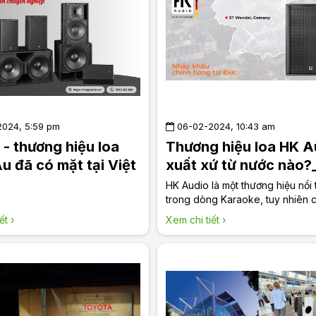
024, 5:59 pm
06-02-2024, 10:43 am
- thương hiệu loa
Thương hiệu loa HK A
u đã có mặt tại Việt
xuất xứ từ nước nào?
 Long Audio
LongAudio
HK Audio là một thương hiệu nổi 
trong dòng Karaoke, tuy nhiên 
chắc chúng ta đã biết thương hi
ết ›
Xem chi tiết ›
bắt nguồn từ nước nào. Hãy cùn
Audio tìm hiểu về thương hiệu H
chính hãng xuất phát từ đâu nhé