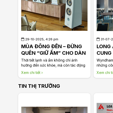
29-10-2025, 4:26 pm
31-07-2
MÙA ĐÔNG ĐẾN – ĐỪNG
LONG 
QUÊN “GIỮ ẤM” CHO DÀN
CUNG 
LOA CỦA BẠN
THANH
Thời tiết lạnh và ẩm không chỉ ảnh
Wyndham S
hưởng đến sức khỏe, mà còn tác động
WYND
những côn
trực tiếp tới thiết bị âm thanh, đặc biệt là
phố biển 
Xem chi tiết ›
Xem chi ti
loa. Để hệ thống âm thanh luôn hoạt
Audio hoà
động ổn định, Long Audio chia sẻ vài
toàn diện
TIN THỊ TRƯỜNG
mẹo nhỏ giúp bảo quản loa trong mùa
nghỉ dưỡn
đông nhé
kiện, giải 