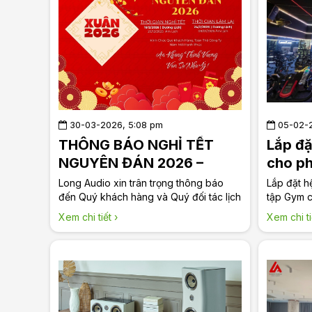
30-03-2026, 5:08 pm
05-02-2
THÔNG BÁO NGHỈ TẾT
Lắp đặ
NGUYÊN ĐÁN 2026 –
cho p
LONG AUDIO
Audio
Long Audio xin trân trọng thông báo
Lắp đặt h
đến Quý khách hàng và Quý đối tác lịch
tập Gym 
nghỉ Tết Nguyên Đán Bính Ngọ 2026
âm thanh 
Xem chi tiết ›
Xem chi ti
như sau: Thời gian nghỉ: Từ ngày
Gymer. Th
16/02/2026 (nhằm ngày 29 tháng Chạp
đã lắp đặ
năm Ất Tỵ) đến hết ngày 23/02/2026
phòng tậ
(nhằm ngày Mùng 7 tháng Giêng năm
khách hà
Bính Ngọ) Thời gian làm việc trở lại:
Ngày 24/02/2026 (nhằm ngày Mùng 8
tháng Giêng năm Bính Ngọ