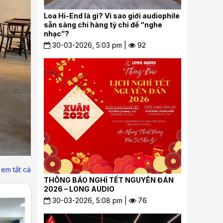
Loa Hi-End là gì? Vì sao giới audiophile
sẵn sàng chi hàng tỷ chỉ để “nghe
nhạc”?
30-03-2026, 5:03 pm |
92
Lắp đặt dàn Karaok
_LongAudio
06-02-2024, 10:41 am
em tất cả
THÔNG BÁO NGHỈ TẾT NGUYÊN ĐÁN
2026 – LONG AUDIO
30-03-2026, 5:08 pm |
76