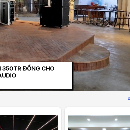
aoke kinh doanh tại Thái Nguyên - Long
16
Linh Chi
X