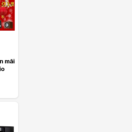
n mãi
io