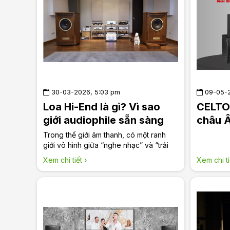
30-03-2026, 5:03 pm
09-05-2
Loa Hi-End là gì? Vì sao
CELTO 
giới audiophile sẵn sàng
châu Â
chi hàng tỷ chỉ để “nghe
Nam -
Trong thế giới âm thanh, có một ranh
nhạc”?
giới vô hình giữa “nghe nhạc” và “trải
nghiệm âm nhạc”. Và chính tại ranh giới
Xem chi tiết ›
Xem chi ti
đó, loa Hi-End xuất hiện như một chuẩn
mực cao nhất — nơi âm thanh không
còn là tín hiệu, mà trở thành cảm xúc,
không gian và cả nghệ thuật. Vậy loa
Hi-End thực sự là gì? Điều gì khiến
những cặp loa này có thể có giá từ vài
trăm triệu đến hàng tỷ đồng? Và quan