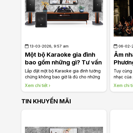
trọng hơn: liệu chúng có đáng để đầu
tư?
13-03-2026, 9:57 am
06-02-2
Một bộ Karaoke gia đình
Âm nh
bao gồm những gì? Tư vấn
Phương
của Long Audio
và các
Lắp đặt một bộ Karaoke gia đình tưởng
Tuy cùng
chừng không bao giờ là đủ cho những
Audio
nhạc của
"dân chơi" âm thanh. Tuy nhiên, lắp một
có sự khác
Xem chi tiết ›
Xem chi ti
bộ karaoke gia đình cơ bản chúng ta
các sản p
cần lưu ý đủ những thành phần sau.
hiểu sự k
TIN KHUYẾN MÃI
Cùng Long Audio tìm hiểu một bộ
Audio
Karaoke gia đình cần những gì nhé!