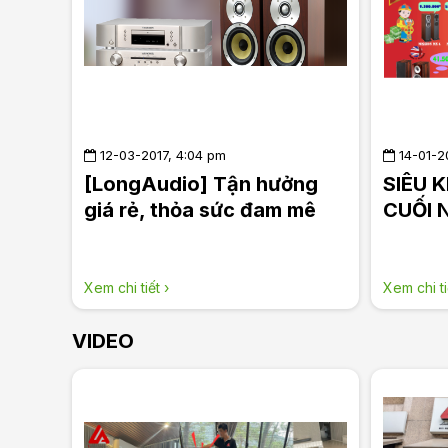
12-03-2017, 4:04 pm
14-01-2
[LongAudio] Tận hưởng
SIÊU 
giá rẻ, thỏa sức đam mê
CUỐI 
LONG
Xem chi tiết ›
Xem chi ti
VIDEO