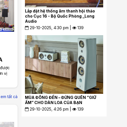
Lắp đặt hệ thống âm thanh hội thảo
cho Cục 16 - Bộ Quốc Phòng _Long
Audio
29-10-2025, 4:30 pm |
139
A
NGÂN
 được
n vị
đến các
m vụ
.
em tất cả
MÙA ĐÔNG ĐẾN – ĐỪNG QUÊN “GIỮ
ẤM” CHO DÀN LOA CỦA BẠN
29-10-2025, 4:26 pm |
139