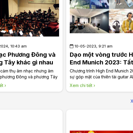
024, 10:43 am
10-05-2023, 9:21 am
ạc Phương Đông và
Dạo một vòng trước H
 Tây khác gì nhau
End Munich 2023: Tất
h chơi
những gì đáng mong đ
 cảm thụ âm nhạc nhưng âm
Chương trình High End Munich 2
_LongAudio
 phương Đông và phương Tây
thị trường Audio High
sự góp mặt của thiên tài guitar Al
 biệt rõ rệt, từ đó khiến cho
Meola là gương mặt đại diện củ
của châu Âu | Long A
ết ›
Xem chi tiết ›
hẩm âm thanh khác nhau, tìm
END. High End Munich 2023 sẽ là
hác biệt đó là gì cùng Long
nhìn lại hiện trạng thị trường và 
hướng trong tương lai của ngàn
X
thanh High End trên toàn thế giới