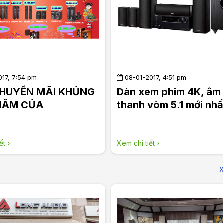
017, 7:54 pm
08-01-2017, 4:51 pm
KHUYẾN MÃI KHỦNG
Dàn xem phim 4K, âm
NĂM CỦA
thanh vòm 5.1 mới nhấ
AUDIO
Onkyo
ết ›
Xem chi tiết ›
X