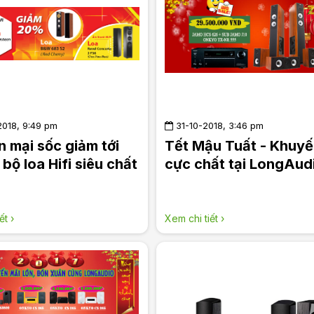
018, 9:49 pm
31-10-2018, 3:46 pm
 mại sốc giảm tới
Tết Mậu Tuất - Khuyế
bộ loa Hifi siêu chất
cực chất tại LongAud
ết ›
Xem chi tiết ›