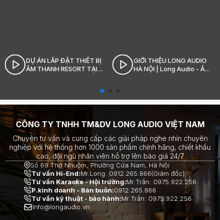
DỰ ÁN LẮP ĐẶT THIẾT BỊ
GIỚI THIỆU LONG AUDIO
ÂM THANH RESORT TẠI
HÀ NỘI | Long Audio - Âm
SÓC SƠN_LONG AUDIO
thanh Hi-End đỉnh cao
CÔNG TY TNHH TM&DV LONG AUDIO VIỆT NAM
Chuyên tư vấn và cung cấp các giải pháp nghe nhìn chuyên
nghiệp với hệ thống hơn 1000 sản phẩm chính hãng, chiết khấu
cao, đội ngũ nhân viên hỗ trợ lên báo giá 24/7
Số 69 Thợ Nhuộm, Phường Cửa Nam, Hà Nội
Tư vấn Hi-End:
Mr.Long: 0912.265.866(Giám đốc)
Tư vấn Karaoke - Hội trường:
Mr.Trần: 0975.922.256
P.kinh doanh - Bán buôn:
0912.265.866
Tư vấn kỹ thuật - bảo hành:
Mr.Trần: 0975.922.256
Info@longaudio.vn