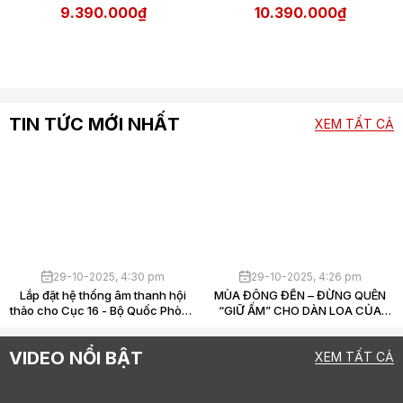
9.390.000₫
10.390.000₫
TIN TỨC MỚI NHẤT
XEM TẤT CẢ
29-10-2025, 4:30 pm
29-10-2025, 4:26 pm
Lắp đặt hệ thống âm thanh hội
MÙA ĐÔNG ĐẾN – ĐỪNG QUÊN
thảo cho Cục 16 - Bộ Quốc Phòng
“GIỮ ẤM” CHO DÀN LOA CỦA
_Long Audio
BẠN
VIDEO NỔI BẬT
XEM TẤT CẢ