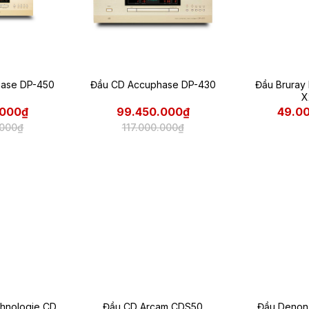
ase DP-450
Đầu CD Accuphase DP-430
Đầu Bruray
X
.000₫
99.450.000₫
49.0
.000₫
117.000.000₫
hnologie CD
Đầu CD Arcam CDS50
Đầu Denon