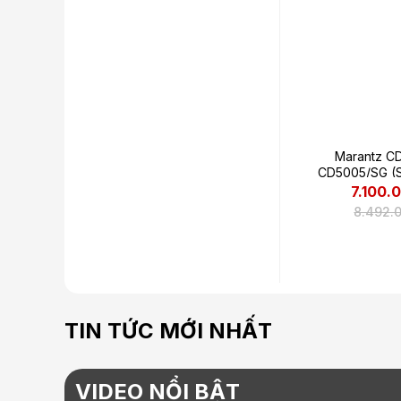
Marantz CD
CD5005/SG (S
7.100.
8.492.
TIN TỨC MỚI NHẤT
VIDEO NỔI BẬT