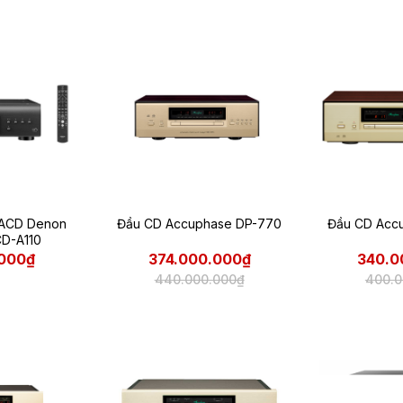
SACD Denon
Đầu CD Accuphase DP-770
Đầu CD Acc
D-A110
.000₫
374.000.000₫
340.0
440.000.000₫
400.0