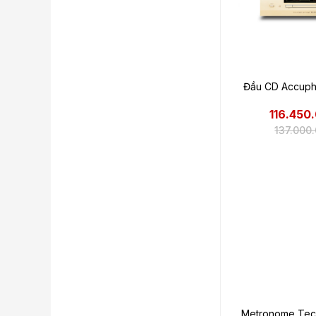
Đầu CD Accuph
116.450
137.000
Metronome Tec