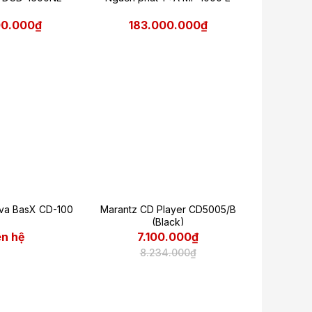
00.000₫
183.000.000₫
va BasX CD-100
Marantz CD Player CD5005/B
(Black)
ên hệ
7.100.000₫
8.234.000₫