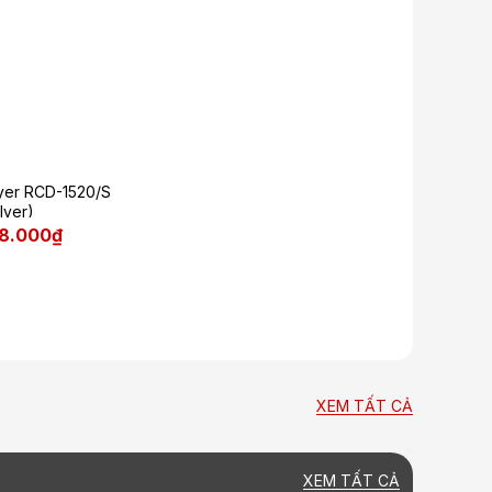
ayer RCD-1520/S
ilver)
78.000₫
XEM TẤT CẢ
XEM TẤT CẢ