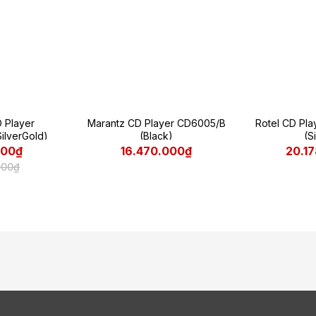
 Player
Marantz CD Player CD6005/B
Rotel CD Pl
ilverGold)
(Black)
(S
000₫
16.470.000₫
20.1
000₫