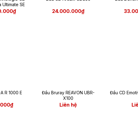
a Ultimate SE
0.000₫
24.000.000₫
33.0
A R 1000 E
Đầu Bruray REAVON UBR-
Đầu CD Emoti
X100
.000₫
Liên hệ
Li