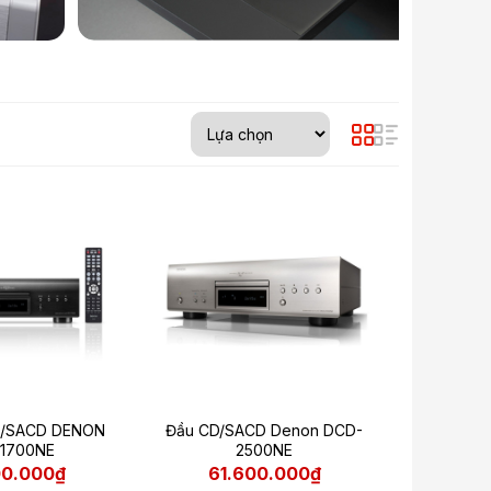
D/SACD DENON
Đầu CD/SACD Denon DCD-
1700NE
2500NE
00.000₫
61.600.000₫