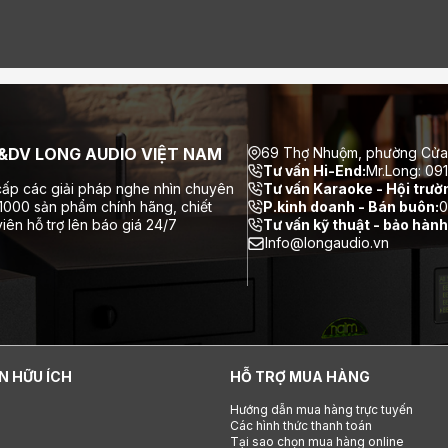
DV LONG AUDIO VIỆT NAM
69 Thợ Nhuộm, phường Cửa
Tư vấn Hi-End:
Mr.Long: 09
ấp các giải pháp nghe nhìn chuyên
Tư vấn Karaoke - Hội trườ
 1000 sản phẩm chính hãng, chiết
P.kinh doanh - Bán buôn:
0
iên hỗ trợ lên báo giá 24/7
Tư vấn kỹ thuật - bảo hành
Info@longaudio.vn
N HỮU ÍCH
HỖ TRỢ MUA HÀNG
Hướng dẫn mua hàng trực tuyến
Các hình thức thanh toán
Tại sao chọn mua hàng online