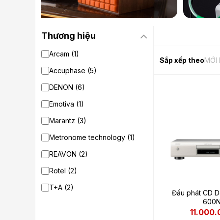
Thương hiệu
Arcam (1)
Sắp xếp theo
MỚI
Accuphase (5)
DENON (6)
Emotiva (1)
Marantz (3)
Metronome technology (1)
REAVON (2)
Rotel (2)
T+A (2)
Đầu phát CD 
600
11.000