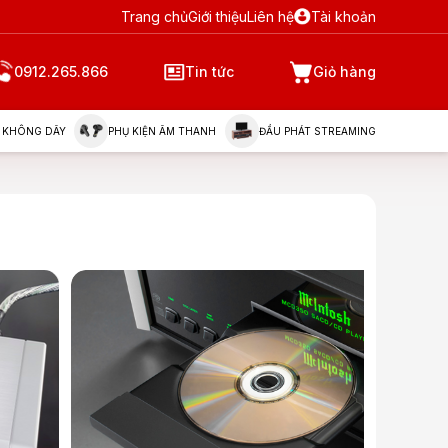
Trang chủ
Giới thiệu
Liên hệ
Tài khoản
0912.265.866
Tin tức
Giỏ hàng
 KHÔNG DÂY
PHỤ KIỆN ÂM THANH
ĐẦU PHÁT STREAMING