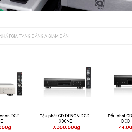
 NHẤT
GIÁ TĂNG DẦN
GIÁ GIẢM DẦN
Denon DCD-
Đầu phát CD DENON DCD-
Đầu phát C
NE
900NE
DCD-
.000₫
17.000.000₫
44.0