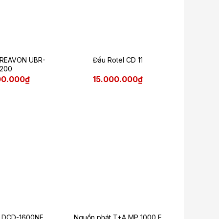
 REAVON UBR-
Đầu Rotel CD 11
200
00.000₫
15.000.000₫
 DCD-1600NE
Nguồn phát T+A MP 1000 E