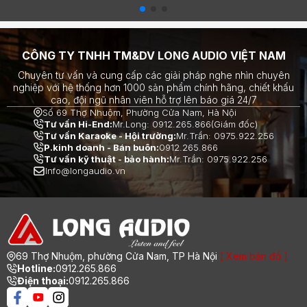
CÔNG TY TNHH TM&DV LONG AUDIO VIỆT NAM
Chuyên tư vấn và cung cấp các giải pháp nghe nhìn chuyên
nghiệp với hệ thống hơn 1000 sản phẩm chính hãng, chiết khấu
cao, đội ngũ nhân viên hỗ trợ lên báo giá 24/7
Số 69 Thợ Nhuộm, Phường Cửa Nam, Hà Nội
Tư vấn Hi-End:
Mr.Long: 0912.265.866(Giám đốc)
Tư vấn Karaoke - Hội trường:
Mr.Trần: 0975.922.256
P.kinh doanh - Bán buôn:
0912.265.866
Tư vấn kỹ thuật - bảo hành:
Mr.Trần: 0975.922.256
Info@longaudio.vn
69 Thợ Nhuộm, phường Cửa Nam, TP Hà Nội
[ Xem bản đồ ]
Hotline:
0912.265.866
Điện thoại:
0912.265.866