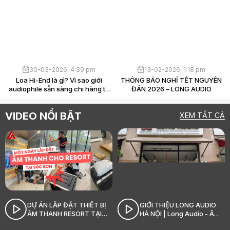
30-03-2026, 4:39 pm
13-02-2026, 1:18 pm
Loa Hi-End là gì? Vì sao giới
THÔNG BÁO NGHỈ TẾT NGUYÊN
L
audiophile sẵn sàng chi hàng tỷ
ĐÁN 2026 – LONG AUDIO
chỉ để “nghe nhạc”?
VIDEO NỔI BẬT
XEM TẤT CẢ
DỰ ÁN LẮP ĐẶT THIẾT BỊ
GIỚI THIỆU LONG AUDIO
ÂM THANH RESORT TẠI
HÀ NỘI | Long Audio - Âm
SÓC SƠN_LONG AUDIO
thanh Hi-End đỉnh cao