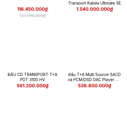
Transport Kalista Ultimate SE
116.450.000₫
1.540.000.000₫
137.000.000₫
ĐẦU CD TRANSPORT T+A
Đầu T+A Multi Source SACD
PDT 3100 HV
và PCM/DSD DAC Player MP
3100 HV
561.200.000₫
536.800.000₫