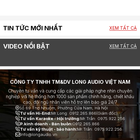
TIN TỨC MỚI NHẤT
XEM TẤT CẢ
VIDEO NỔI BẬT
XEM TẤT CẢ
CÔNG TY TNHH TM&DV LONG AUDIO VIỆT NAM
Chuyên tư vấn và cung cấp các giải pháp nghe nhìn chuyên
nghiệp với hệ thống hơn 1000 sản phẩm chính hãng, chiết khấu
cao, đội ngũ nhân viên hỗ trợ lên báo giá 24/7
Số 69 Thợ Nhuộm, Phường Cửa Nam, Hà Nội
Tư vấn Hi-End:
Mr.Long: 0912.265.866(Giám đốc)
Tư vấn Karaoke - Hội trường:
Mr.Trần: 0975.922.256
P.kinh doanh - Bán buôn:
0912.265.866
Tư vấn kỹ thuật - bảo hành:
Mr.Trần: 0975.922.256
Info@longaudio.vn