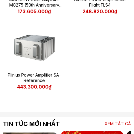
MC275 (50th Anniversary
Flight FLS4
Limited Edition)
173.605.000₫
248.820.000₫
Plinius Power Amplifier SA-
Reference
443.300.000₫
TIN TỨC MỚI NHẤT
XEM TẤT CẢ