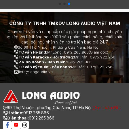
đỉnh cao
End đỉnh cao
CÔNG TY TNHH TM&DV LONG AUDIO VIỆT NAM
Chuyên tư vấn và cung cấp các giải pháp nghe nhìn chuyên
nghiệp với hệ thống hơn 1000 sản phẩm chính hãng, chiết khấu
cao, đội ngũ nhân viên hỗ trợ lên báo giá 24/7
Số 69 Thợ Nhuộm, Phường Cửa Nam, Hà Nội
Tư vấn Hi-End:
Mr.Long: 0912.265.866(Giám đốc)
Tư vấn Karaoke - Hội trường:
Mr.Trần: 0975.922.256
P.kinh doanh - Bán buôn:
0912.265.866
Tư vấn kỹ thuật - bảo hành:
Mr.Trần: 0975.922.256
Info@longaudio.vn
69 Thợ Nhuộm, phường Cửa Nam, TP Hà Nội
[ Xem bản đồ ]
Hotline:
0912.265.866
Điện thoại:
0912.265.866