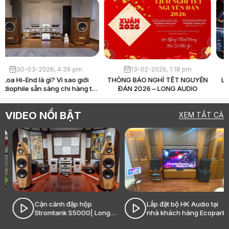
30-03-2026, 4:39 pm
13-02-2026, 1:18 pm
Loa Hi-End là gì? Vì sao giới
THÔNG BÁO NGHỈ TẾT NGUYÊN
audiophile sẵn sàng chi hàng tỷ
ĐÁN 2026 – LONG AUDIO
chỉ để “nghe nhạc”?
VIDEO NỔI BẬT
XEM TẤT CẢ
Cận cảnh đập hộp
Lắp đặt bộ HK Audio tại
Stromtank S5000| Long
nhà khách hàng Ecopark|
Audio - Âm thanh Hi-End
Long Audio - Âm thanh Hi-