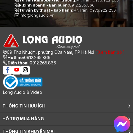
P.kinh doanh - Bán buôn:
0912.265.866
Tư vấn kỹ thuật - bảo hành:
Mr.Trần: 0975.922.256
Info@longaudio.vn
69 Thợ Nhuộm, phường Cửa Nam, TP Hà Nội
[ Xem bản đồ ]
Hotline:
0912.265.866
Điện thoại:
0912.265.866
Long Audio & Video
THÔNG TIN HỮU ÍCH
Giới thiệu
HỖ TRỢ MUA HÀNG
Tuyển dụng
Tin tức
Hướng dẫn mua hàng trực tuyến
Ý kiến khách hàng
THÔNG TIN KHUYẾN MẠI
Các hình thức thanh toán