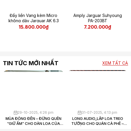
Đẩy liền Vang kèm Micro
Amply Jarguar Suhyoung
không dây Jarguar AK 6.3
PA-203BT
15.800.000₫
7.200.000₫
TIN TỨC MỚI NHẤT
XEM TẤT CẢ
29-10-2025, 4:26 pm
31-07-2025, 4:13 pm
MÙA ĐÔNG ĐẾN – ĐỪNG QUÊN
LONG AUDIO_LẮP LOA TREO
“GIỮ ẤM” CHO DÀN LOA CỦA
TƯỜNG CHO QUÁN CÀ PHÊ –
BẠN
THẨM MỸ ĐẸP, ÂM THANH