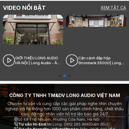
CHUẨN, CHI PHÍ HỢP LÝ
VIDEO NỔI BẬT
XEM TẤT CẢ
GIỚI THIỆU LONG AUDIO
Cận cảnh đập hộp
HÀ NỘI | Long Audio - Âm
Stromtank S5000| Long
thanh Hi-End đỉnh cao
Audio - Âm thanh Hi-End
đỉnh cao
CÔNG TY TNHH TM&DV LONG AUDIO VIỆT NAM
Chuyên tư vấn và cung cấp các giải pháp nghe nhìn chuyên
nghiệp với hệ thống hơn 1000 sản phẩm chính hãng, chiết khấu
cao, đội ngũ nhân viên hỗ trợ lên báo giá 24/7
Số 69 Thợ Nhuộm, Phường Cửa Nam, Hà Nội
Tư vấn Hi-End:
Mr.Long: 0912.265.866(Giám đốc)
Tư vấn Karaoke - Hội trường:
Mr.Trần: 0975.922.256