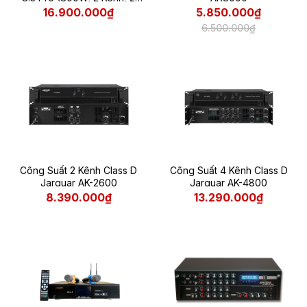
micro không dây)
16.900.000₫
5.850.000₫
6.500.000₫
Công Suất 2 Kênh Class D
Công Suất 4 Kênh Class D
Jarguar AK-2600
Jarguar AK-4800
8.390.000₫
13.290.000₫