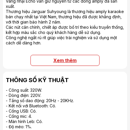
Vang nhại Echo vẫn giữ nguyên từ các dòng amply đã sản
xuất.
Thương hiệu Jarguar Suhyoung là thương hiệu amply karaoke
bán chạy nhất tại Việt Nam, thương hiệu đã được khẳng định,
với thời gian bảo hành 2 năm.
Các nút căn chỉnh, chiết áp được bố trí theo kiểu truyền thống,
kết hợp màu sắc cho quý khách hàng dễ sử dụng.
Công nghệ ngắt rú rít giúp việc trải nghiệm và sử dụng một
cách dễ dàng hơn.
Xem thêm
THÔNG SỐ KỸ THUẬT
- Công suất: 320W.
- Dòng điện: 220V.
- Tầng số dao động: 20Hz - 20KHz.
- Kết nối với Bluetooth: Có.
- Cổng USB: Có.
- Cổng mic: 4.
- Màn hình Leb: Có.
- Độ méo: 1%.