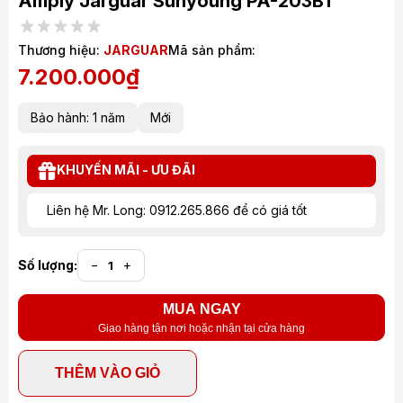
Amply Jarguar Suhyoung PA-203BT
Thương hiệu:
JARGUAR
Mã sản phẩm:
7.200.000₫
Bảo hành: 1 năm
Mới
KHUYẾN MÃI - ƯU ĐÃI
Liên hệ Mr. Long: 0912.265.866 để có giá tốt
Số lượng:
−
+
MUA NGAY
Giao hàng tận nơi hoặc nhận tại cửa hàng
THÊM VÀO GIỎ