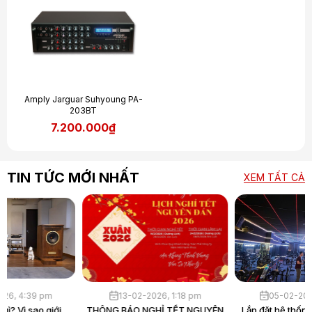
Amply Jarguar Suhyoung PA-
203BT
7.200.000₫
TIN TỨC MỚI NHẤT
XEM TẤT CẢ
30-03-2026, 4:39 pm
13-02-2026, 1:18 pm
Loa Hi-End là gì? Vì sao giới
THÔNG BÁO NGHỈ TẾT NGUYÊN