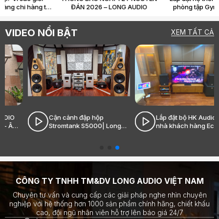
audiophile sẵn sàng chi hàng tỷ
ĐÁN 2026 – LONG AUDIO
chỉ để “nghe nhạc”?
VIDEO NỔI BẬT
XEM TẤT CẢ
Cận cảnh đập hộp
Lắp đặt bộ HK Audio tại
Stromtank S5000| Long
nhà khách hàng Ecopark|
Audio - Âm thanh Hi-End
Long Audio - Âm thanh Hi-
đỉnh cao
End đỉnh cao
CÔNG TY TNHH TM&DV LONG AUDIO VIỆT NAM
Chuyên tư vấn và cung cấp các giải pháp nghe nhìn chuyên
nghiệp với hệ thống hơn 1000 sản phẩm chính hãng, chiết khấu
cao, đội ngũ nhân viên hỗ trợ lên báo giá 24/7