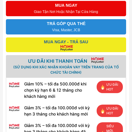
MUA NGAY
Giao Tận Nơi Hoặc Nhận Tại Cửa Hàng
TRẢ GÓP QUA THẺ
Visa, Master, JCB
MUA NGAY - TRẢ SAU
ƯU ĐÃI KHI THANH TOÁN
(SỬ DỤNG KHI XÁC NHẬN KHOẢN VAY TRÊN TRANG CỦA TỔ
CHỨC TÀI CHÍNH)
Giảm 10% – tối đa 500.000đ khi
ƯU ĐÃI
HOT
chọn kỳ hạn 6 & 12 tháng cho
khách hàng mới
Giảm 3% – tối đa 100.000đ với kỳ
ƯU ĐÃI
HOT
hạn 3 tháng cho khách hàng mới
Giảm 3% – tối đa 100.000đ với kỳ
SIÊU
MỚI,
hạn 3 tháng cho khách hàng đã