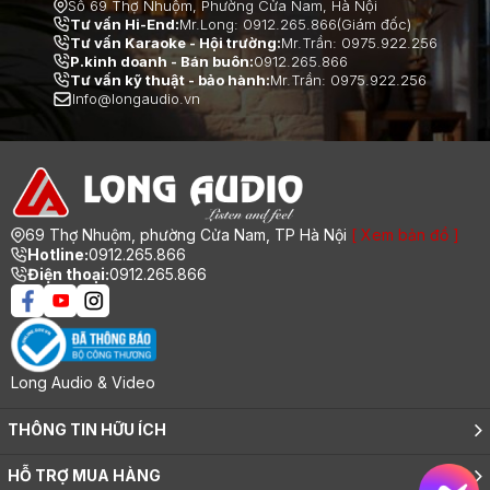
Số 69 Thợ Nhuộm, Phường Cửa Nam, Hà Nội
Tư vấn Hi-End:
Mr.Long: 0912.265.866(Giám đốc)
Tư vấn Karaoke - Hội trường:
Mr.Trần: 0975.922.256
P.kinh doanh - Bán buôn:
0912.265.866
Tư vấn kỹ thuật - bảo hành:
Mr.Trần: 0975.922.256
Info@longaudio.vn
69 Thợ Nhuộm, phường Cửa Nam, TP Hà Nội
[ Xem bản đồ ]
Hotline:
0912.265.866
Điện thoại:
0912.265.866
Long Audio & Video
THÔNG TIN HỮU ÍCH
Giới thiệu
HỖ TRỢ MUA HÀNG
Tuyển dụng