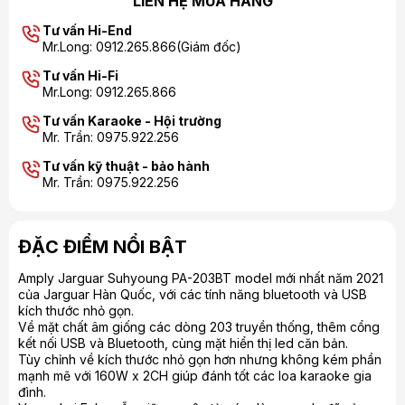
LIÊN HỆ MUA HÀNG
Tư vấn Hi-End
Mr.Long: 0912.265.866(Giám đốc)
Tư vấn Hi-Fi
Mr.Long: 0912.265.866
Tư vấn Karaoke - Hội trường
Mr. Trần: 0975.922.256
Tư vấn kỹ thuật - bảo hành
Mr. Trần: 0975.922.256
ĐẶC ĐIỂM NỔI BẬT
Amply Jarguar Suhyoung PA-203BT model mới nhất năm 2021
của Jarguar Hàn Quốc, với các tính năng bluetooth và USB
kích thước nhỏ gọn.
Về mặt chất âm giống các dòng 203 truyền thống, thêm cổng
kết nối USB và Bluetooth, cùng mặt hiển thị led căn bản.
Tùy chỉnh về kích thước nhỏ gọn hơn nhưng không kém phần
mạnh mẽ với 160W x 2CH giúp đánh tốt các loa karaoke gia
đình.