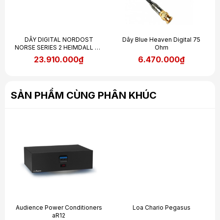
DÂY DIGITAL NORDOST
Dây Blue Heaven Digital 75
NORSE SERIES 2 HEIMDALL 2 -
Ohm
75 OHM
23.910.000₫
6.470.000₫
SẢN PHẨM CÙNG PHÂN KHÚC
Audience Power Conditioners
Loa Chario Pegasus
aR12