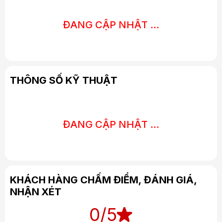
ĐANG CẬP NHẬT ...
THÔNG SỐ KỸ THUẬT
ĐANG CẬP NHẬT ...
KHÁCH HÀNG CHẤM ĐIỂM, ĐÁNH GIÁ,
NHẬN XÉT
0
/5