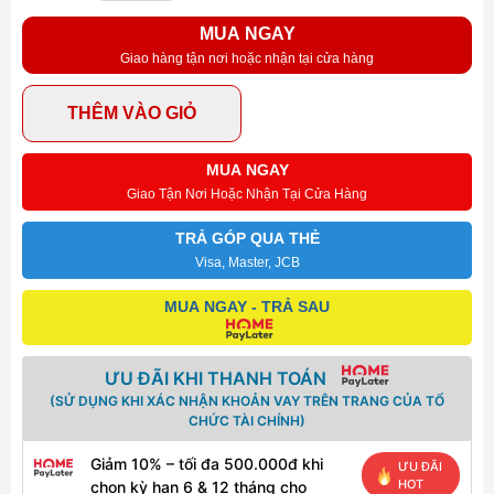
MUA NGAY
Giao hàng tận nơi hoặc nhận tại cửa hàng
THÊM VÀO GIỎ
MUA NGAY
Giao Tận Nơi Hoặc Nhận Tại Cửa Hàng
TRẢ GÓP QUA THẺ
Visa, Master, JCB
MUA NGAY - TRẢ SAU
ƯU ĐÃI KHI THANH TOÁN
(SỬ DỤNG KHI XÁC NHẬN KHOẢN VAY TRÊN TRANG CỦA TỔ
CHỨC TÀI CHÍNH)
Giảm 10% – tối đa 500.000đ khi
ƯU ĐÃI
HOT
chọn kỳ hạn 6 & 12 tháng cho