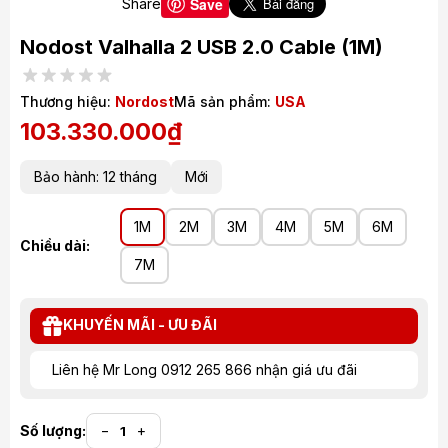
Save
Share
Nodost Valhalla 2 USB 2.0 Cable
(1M)
Thương hiệu:
Nordost
Mã sản phẩm:
USA
103.330.000₫
Bảo hành: 12 tháng
Mới
1M
2M
3M
4M
5M
6M
Chiều dài:
7M
KHUYẾN MÃI - ƯU ĐÃI
Liên hệ Mr Long 0912 265 866 nhận giá ưu đãi
Số lượng:
−
+