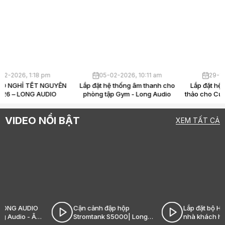
30-03-2026, 4:39 pm
13-02-2026, 1:18 pm
a Hi-End là gì? Vì sao giới
THÔNG BÁO NGHỈ TẾT NGUYÊN
Lắp đ
ophile sẵn sàng chi hàng tỷ
ĐÁN 2026 – LONG AUDIO
phòn
chỉ để “nghe nhạc”?
VIDEO NỔI BẬT
XEM TẤT CẢ
Cận cảnh đập hộp
Lắp đặt bộ HK Audio tại
m
Stromtank S5000| Long
nhà khách hàng Ecopark
Audio - Âm thanh Hi-End
Long Audio - Âm thanh Hi