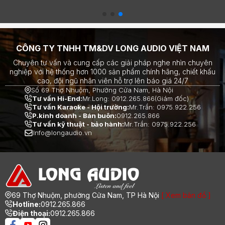
đỉnh cao
End đỉnh cao
CÔNG TY TNHH TM&DV LONG AUDIO VIỆT NAM
Chuyên tư vấn và cung cấp các giải pháp nghe nhìn chuyên
nghiệp với hệ thống hơn 1000 sản phẩm chính hãng, chiết khấu
cao, đội ngũ nhân viên hỗ trợ lên báo giá 24/7
Số 69 Thợ Nhuộm, Phường Cửa Nam, Hà Nội
Tư vấn Hi-End:
Mr.Long: 0912.265.866(Giám đốc)
Tư vấn Karaoke - Hội trường:
Mr.Trần: 0975.922.256
P.kinh doanh - Bán buôn:
0912.265.866
Tư vấn kỹ thuật - bảo hành:
Mr.Trần: 0975.922.256
Info@longaudio.vn
69 Thợ Nhuộm, phường Cửa Nam, TP Hà Nội
[ Xem bản đồ ]
Hotline:
0912.265.866
Điện thoại:
0912.265.866