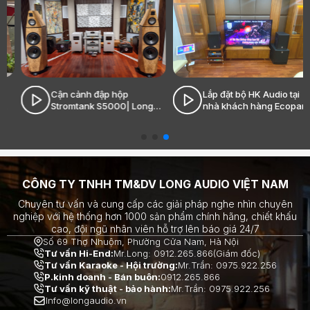
Cận cảnh đập hộp
Lắp đặt bộ HK Audio tại
Stromtank S5000| Long
nhà khách hàng Ecopark|
Audio - Âm thanh Hi-End
Long Audio - Âm thanh Hi-
đỉnh cao
End đỉnh cao
CÔNG TY TNHH TM&DV LONG AUDIO VIỆT NAM
Chuyên tư vấn và cung cấp các giải pháp nghe nhìn chuyên
nghiệp với hệ thống hơn 1000 sản phẩm chính hãng, chiết khấu
cao, đội ngũ nhân viên hỗ trợ lên báo giá 24/7
Số 69 Thợ Nhuộm, Phường Cửa Nam, Hà Nội
Tư vấn Hi-End:
Mr.Long: 0912.265.866(Giám đốc)
Tư vấn Karaoke - Hội trường:
Mr.Trần: 0975.922.256
P.kinh doanh - Bán buôn:
0912.265.866
Tư vấn kỹ thuật - bảo hành:
Mr.Trần: 0975.922.256
Info@longaudio.vn