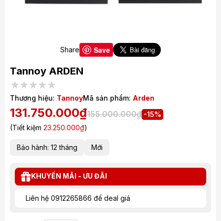
Save
Share
Tannoy ARDEN
Thương hiệu:
Tannoy
Mã sản phẩm:
Arden
131.750.000₫
155.000.000₫
-15%
(Tiết kiệm
23.250.000₫
)
Bảo hành: 12 tháng
Mới
KHUYẾN MÃI - ƯU ĐÃI
Liên hệ 0912265866 để deal giá