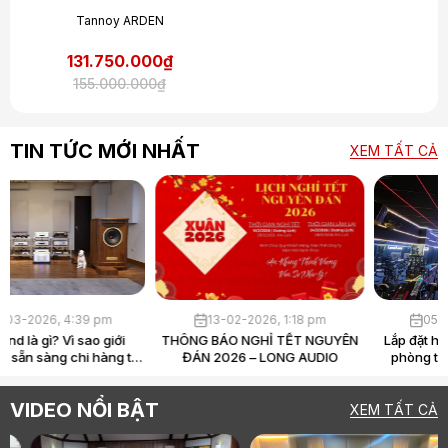
Tannoy ARDEN
131.750.000₫
155.000.000₫
TIN TỨC MỚI NHẤT
XEM TẤT CẢ
30-03-2026, 4:39 pm
13-02-2026, 1:18 pm
Loa Hi-End là gì? Vì sao giới
THÔNG BÁO NGHỈ TẾT NGUYÊN
audiophile sẵn sàng chi hàng tỷ
ĐÁN 2026 – LONG AUDIO
chỉ để “nghe nhạc”?
VIDEO NỔI BẬT
XEM TẤT CẢ