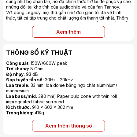
cũng như bộ phân tần, nó đã chính thức trở lại để phục vụ cho
những đôi tai khó tính của audiophile và của fan Tannoy.
Với dòng Legacy, mọi thứ gần như đơn giản tối đa về hình
thức, tất cả tập trung cho chất lượng âm thanh tốt nhất. Thêm
vào đó, giá trị của chúng chính là được làm bằng tay rất nhiều
công đoạn như lắp ghép, đánh bóng thùng loa, do chính đôi
Xem thêm
bàn tay của các nghệ nhân tại Scotland đảm nhiệm. Củ loa
được phát triển từ dòng Monitor HPD nổi tiếng từ những năm
70, được nâng cấp để có được chất âm đặc sắc hơn và kết
hợp với sự điều chỉnh của bộ phân tần. Giờ đây bạn sẽ có đôi
THÔNG SỐ KỸ THUẬT
loa ưng ý nhất cho phòng nghe của bạn
Công suất:
150W/600W peak
Trở kháng:
8 Ohm
Độ nhạy:
93 dB
Đáp tuyến tần số:
30Hz - 20kHz.
Loa treble:
33 mm, loa dome bằng hợp chất aluminium/
magnesium
Loa bass/mid:
380 mm) Paper pulp cone with twin roll
impregnated fabric surround
Kích thước:
910 x 602 x 362 mm
Trọng lượng:
41Kg
Xem thêm thông số