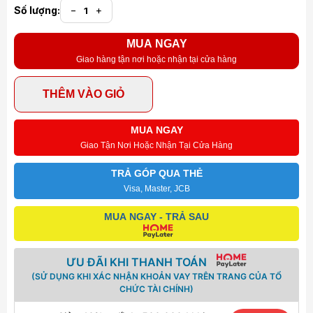
Số lượng:
−
+
MUA NGAY
Giao hàng tận nơi hoặc nhận tại cửa hàng
THÊM VÀO GIỎ
MUA NGAY
Giao Tận Nơi Hoặc Nhận Tại Cửa Hàng
TRẢ GÓP QUA THẺ
Visa, Master, JCB
MUA NGAY - TRẢ SAU
ƯU ĐÃI KHI THANH TOÁN
(SỬ DỤNG KHI XÁC NHẬN KHOẢN VAY TRÊN TRANG CỦA TỔ
CHỨC TÀI CHÍNH)