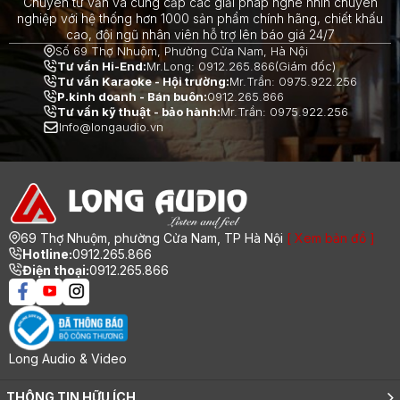
Chuyên tư vấn và cung cấp các giải pháp nghe nhìn chuyên
nghiệp với hệ thống hơn 1000 sản phẩm chính hãng, chiết khấu
cao, đội ngũ nhân viên hỗ trợ lên báo giá 24/7
Số 69 Thợ Nhuộm, Phường Cửa Nam, Hà Nội
Tư vấn Hi-End:
Mr.Long: 0912.265.866(Giám đốc)
Tư vấn Karaoke - Hội trường:
Mr.Trần: 0975.922.256
P.kinh doanh - Bán buôn:
0912.265.866
Tư vấn kỹ thuật - bảo hành:
Mr.Trần: 0975.922.256
Info@longaudio.vn
69 Thợ Nhuộm, phường Cửa Nam, TP Hà Nội
[ Xem bản đồ ]
Hotline:
0912.265.866
Điện thoại:
0912.265.866
Long Audio & Video
THÔNG TIN HỮU ÍCH