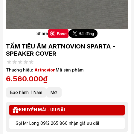
Save
Share
TẤM TIÊU ÂM ARTNOVION SPARTA -
SPEAKER COVER
Thương hiệu:
Artnovion
Mã sản phẩm:
6.560.000₫
Bảo hành: 1 Năm
Mới
KHUYẾN MÃI - ƯU ĐÃI
Gọi Mr Long 0912 265 866 nhận giá ưu đãi