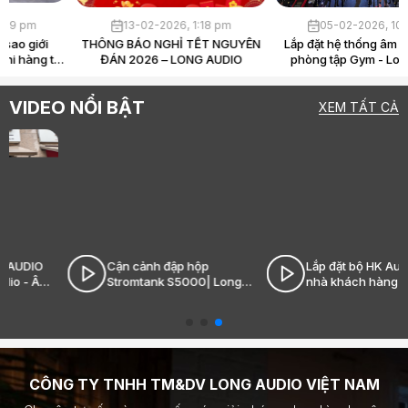
30-03-2026, 4:39 pm
13-02-2026, 1:18 pm
Loa Hi-End là gì? Vì sao giới
THÔNG BÁO NGHỈ TẾT NGUYÊN
audiophile sẵn sàng chi hàng tỷ
ĐÁN 2026 – LONG AUDIO
chỉ để “nghe nhạc”?
VIDEO NỔI BẬT
XEM TẤT CẢ
Cận cảnh đập hộp
Lắp đặt bộ HK Audio tại
Stromtank S5000| Long
nhà khách hàng Ecopark|
Audio - Âm thanh Hi-End
Long Audio - Âm thanh Hi-
đỉnh cao
End đỉnh cao
CÔNG TY TNHH TM&DV LONG AUDIO VIỆT NAM