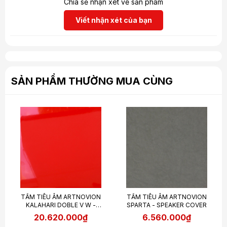
Chia sẻ nhận xét về sản phẩm
Viết nhận xét của bạn
SẢN PHẨM THƯỜNG MUA CÙNG
TẤM TIÊU ÂM ARTNOVION
TẤM TIÊU ÂM ARTNOVION
KALAHARI DOBLE V W -
SPARTA - SPEAKER COVER
ABSORBER
20.620.000₫
6.560.000₫