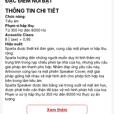
ĐẶC ĐIỂM NỔI BẬT
THÔNG TIN CHI TIẾT
Chức năng:
Tiêu âm
Phạm vi hấp thụ:
Từ 350 Hz đến 8000 Hz
Acoustic Class:
B | (aw) = 0,95
Hiệu suất:
Sparta được thiết kế đơn giản, cung cấp một phạm vi hấp thụ
rộng.
Sparta hướng đến những người muốn duy trì tính thẩm mỹ
trung tính trong rạp chiếu phim tại nhà của họ, nhưng yêu cầu
giải pháp âm thanh phù hợp. Nhằm đáp ứng yêu cầu này,
Artnovion cũng tạo ra một phiên Speaker Cover, một giải
pháp giống hệt nhau về mặt hình ảnh cho phép tích hợp loa
bên trong tấm tiêu âm.
Sparta Speaker được làm bằng vải trong suốt về mặt âm học,
được phát triển cẩn thận để bảo vệ mô hình phản hồi của loa.
Phạm vi xử lý hấp thụ từ 350 Hz đến 8000 Hz thực sự ấn
tượng.
Xem thêm