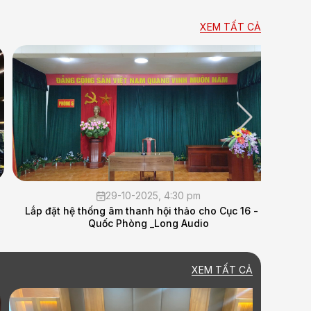
XEM TẤT CẢ
29-10-2025, 4:30 pm
Lắp đặt hệ thống âm thanh hội thảo cho Cục 16 - Bộ
MÙA ĐÔ
Quốc Phòng _Long Audio
XEM TẤT CẢ