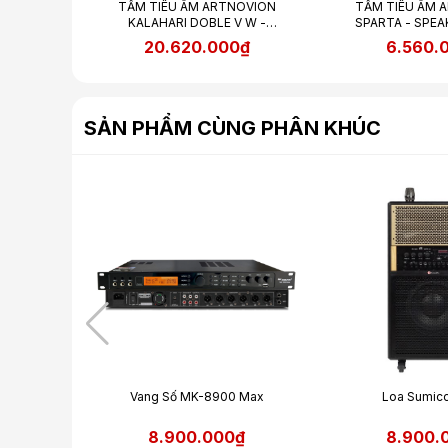
ON EIGER
TẤM TIÊU ÂM ARTNOVION
TẤM TIÊU ÂM 
 WALL
KALAHARI DOBLE V W -
SPARTA - SPE
ABSORBER
0₫
20.620.000₫
6.560.
SẢN PHẨM CÙNG PHÂN KHÚC
 CD-100
Vang Số MK-8900 Max
Loa Sumic
₫
8.900.000₫
8.900.