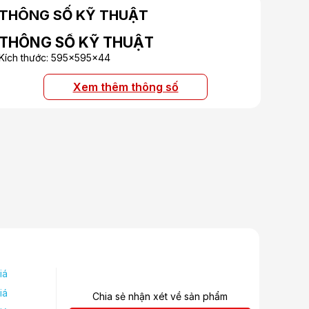
THÔNG SỐ KỸ THUẬT
THÔNG SỐ KỸ THUẬT
Kích thước: 595x595x44
Xem thêm thông số
iá
iá
Chia sẻ nhận xét về sản phẩm