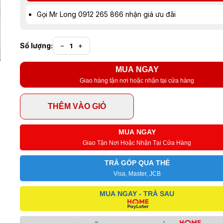
Gọi Mr Long 0912 265 866 nhận giá ưu đãi
Số lượng:
−
+
MUA NGAY
Giao hàng tận nơi hoặc nhận tại cửa hàng
THÊM VÀO GIỎ
MUA NGAY
Giao Tận Nơi Hoặc Nhận Tại Cửa Hàng
TRẢ GÓP QUA THẺ
Visa, Master, JCB
MUA NGAY - TRẢ SAU