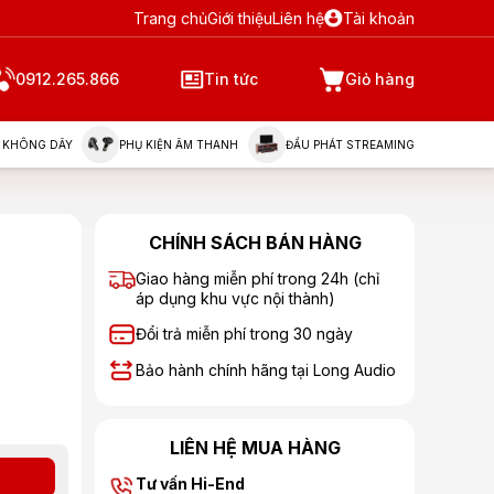
Trang chủ
Giới thiệu
Liên hệ
Tài khoản
0912.265.866
Tin tức
Giỏ hàng
 KHÔNG DÂY
PHỤ KIỆN ÂM THANH
ĐẦU PHÁT STREAMING
CHÍNH SÁCH BÁN HÀNG
Giao hàng miễn phí trong 24h (chỉ
áp dụng khu vực nội thành)
Đổi trả miễn phí trong 30 ngày
Bảo hành chính hãng tại Long Audio
LIÊN HỆ MUA HÀNG
Tư vấn Hi-End