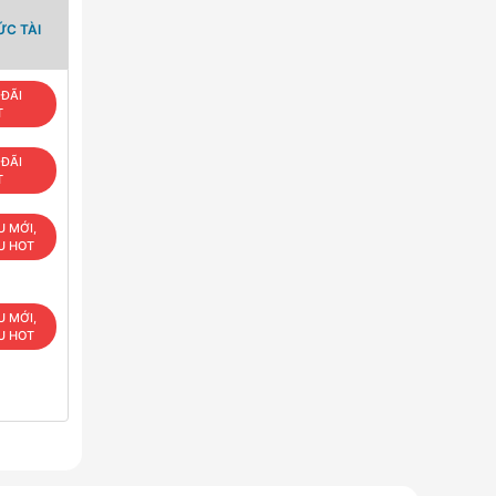
ỨC TÀI
ĐÃI
T
ĐÃI
T
U MỚI,
U HOT
U MỚI,
U HOT