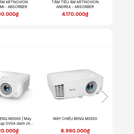
 ÂM ARTNOVION
TẤM TIÊU ÂM ARTNOVION
MI - ABSORBER
ANDREA - ABSORBER
90.000₫
4.170.000₫
ENQ MS560 | Máy
MÁY CHIẾU BENQ MS550
Lo
họp SVGA dành cho
ình chiếu
20.000₫
8.990.000₫