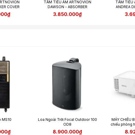
ARTNOVION
TẤM TIÊU ÂM ARTNOVION
TẤM TIÊU
AKER COVER
DAWSON - ABSORBER
ANDREA DI
000₫
3.850.000₫
3.6
o MS10
Loa Ngoài Trời Focal Outdoor 100
MÁY CHIẾU B
OD8
chiếu phòng 
tr
000₫
8.900.000₫
8.9