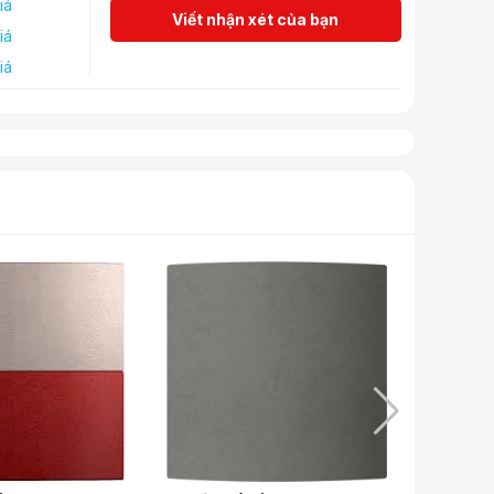
iá
Viết nhận xét của bạn
iá
iá