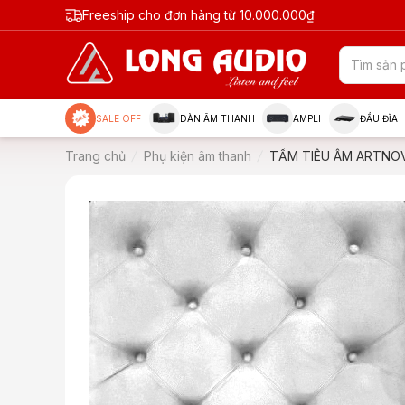
Freeship cho đơn hàng từ 10.000.000₫
SALE OFF
DÀN ÂM THANH
AMPLI
ĐẦU ĐĨA
Trang chủ
Phụ kiện âm thanh
TẤM TIÊU ÂM ARTNO