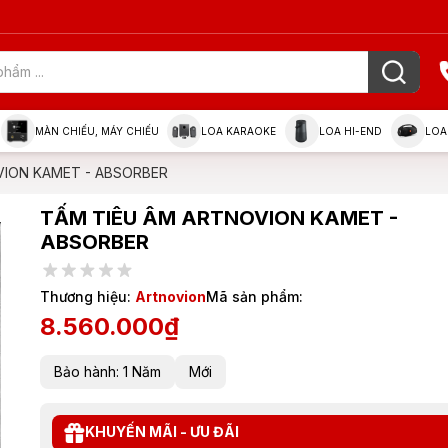
MÀN CHIẾU, MÁY CHIẾU
LOA KARAOKE
LOA HI-END
LOA
VION KAMET - ABSORBER
TẤM TIÊU ÂM ARTNOVION KAMET -
ABSORBER
Thương hiệu:
Artnovion
Mã sản phẩm:
8.560.000₫
Bảo hành: 1 Năm
Mới
KHUYẾN MÃI - ƯU ĐÃI