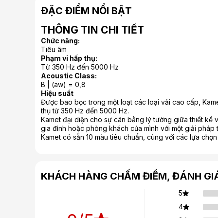
ĐẶC ĐIỂM NỔI BẬT
THÔNG TIN CHI TIẾT
Chức năng:
Tiêu âm
Phạm vi hấp thụ:
Từ 350 Hz đến 5000 Hz
Acoustic Class:
B | (aw) = 0,8
Hiệu suất
Được bao bọc trong một loạt các loại vải cao cấp, Kame
thụ từ 350 Hz đến 5000 Hz.
Kamet đại diện cho sự cân bằng lý tưởng giữa thiết kế 
gia đình hoặc phòng khách của mình với một giải pháp 
Kamet có sẵn 10 màu tiêu chuẩn, cùng với các lựa chọn 
KHÁCH HÀNG CHẤM ĐIỂM, ĐÁNH GI
5
4