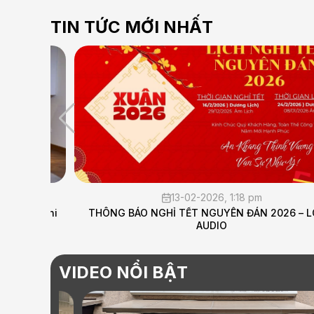
TIN TỨC MỚI NHẤT
13-02-2026, 1:18 pm
àng chi
THÔNG BÁO NGHỈ TẾT NGUYÊN ĐÁN 2026 – LONG
AUDIO
VIDEO NỔI BẬT