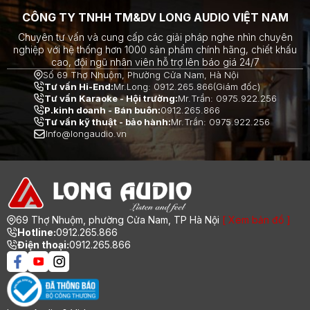
CÔNG TY TNHH TM&DV LONG AUDIO VIỆT NAM
Chuyên tư vấn và cung cấp các giải pháp nghe nhìn chuyên
nghiệp với hệ thống hơn 1000 sản phẩm chính hãng, chiết khấu
cao, đội ngũ nhân viên hỗ trợ lên báo giá 24/7
Số 69 Thợ Nhuộm, Phường Cửa Nam, Hà Nội
Tư vấn Hi-End:
Mr.Long: 0912.265.866(Giám đốc)
Tư vấn Karaoke - Hội trường:
Mr.Trần: 0975.922.256
P.kinh doanh - Bán buôn:
0912.265.866
Tư vấn kỹ thuật - bảo hành:
Mr.Trần: 0975.922.256
Info@longaudio.vn
69 Thợ Nhuộm, phường Cửa Nam, TP Hà Nội
[ Xem bản đồ ]
Hotline:
0912.265.866
Điện thoại:
0912.265.866