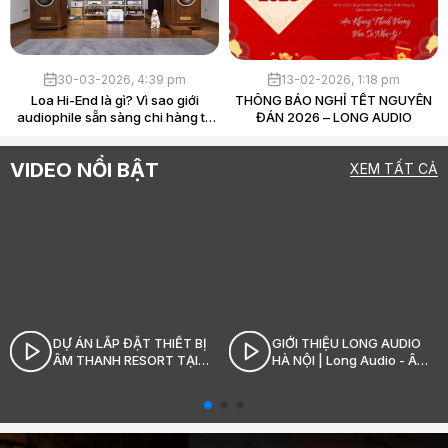
30-03-2026, 4:39 pm
13-02-2026, 1:18 pm
Loa Hi-End là gì? Vì sao giới
THÔNG BÁO NGHỈ TẾT NGUYÊN
audiophile sẵn sàng chi hàng tỷ
ĐÁN 2026 – LONG AUDIO
chỉ để “nghe nhạc”?
VIDEO NỔI BẬT
XEM TẤT CẢ
DỰ ÁN LẮP ĐẶT THIẾT BỊ
GIỚI THIỆU LONG AUDIO
ÂM THANH RESORT TẠI
HÀ NỘI | Long Audio - Âm
SÓC SƠN_LONG AUDIO
thanh Hi-End đỉnh cao