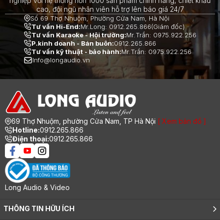
nghiệp với hệ thống hơn 1000 sản phẩm chính hãng, chiết khấu
cao, đội ngũ nhân viên hỗ trợ lên báo giá 24/7
Số 69 Thợ Nhuộm, Phường Cửa Nam, Hà Nội
Tư vấn Hi-End:
Mr.Long: 0912.265.866(Giám đốc)
Tư vấn Karaoke - Hội trường:
Mr.Trần: 0975.922.256
P.kinh doanh - Bán buôn:
0912.265.866
Tư vấn kỹ thuật - bảo hành:
Mr.Trần: 0975.922.256
Info@longaudio.vn
69 Thợ Nhuộm, phường Cửa Nam, TP Hà Nội
[ Xem bản đồ ]
Hotline:
0912.265.866
Điện thoại:
0912.265.866
Long Audio & Video
THÔNG TIN HỮU ÍCH