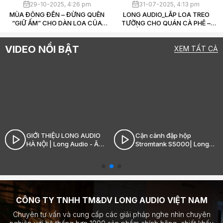
29-10-2025, 4:26 pm
31-07-2025, 4:13 pm
vào thiết kế cao cấp của mình.
MÙA ĐÔNG ĐẾN – ĐỪNG QUÊN
LONG AUDIO_LẮP LOA TREO
“GIỮ ẤM” CHO DÀN LOA CỦA
TƯỜNG CHO QUÁN CÀ PHÊ –
BẠN
THẨM MỸ ĐẸP, ÂM THANH
CHUẨN, CHI PHÍ HỢP LÝ
VIDEO NỔI BẬT
XEM TẤT CẢ
GIỚI THIỆU LONG AUDIO
Cận cảnh đập hộp
HÀ NỘI | Long Audio - Âm
Stromtank S5000| Long
thanh Hi-End đỉnh cao
Audio - Âm thanh Hi-End
đỉnh cao
CÔNG TY TNHH TM&DV LONG AUDIO VIỆT NAM
Chuyên tư vấn và cung cấp các giải pháp nghe nhìn chuyên