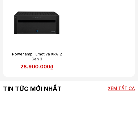
kênh, công suất đầu ra là 490 watt/kênh. Chỉ khi đánh tất cả
các kênh cùng lúc, công suất đầu ra mỗi thiết bị mới có sự
thay đổi. Riêng với XPA-11 Gen 3, do số lượng kênh đánh ra rất
lớn nên công suất giảm hẳn.
Power ampli Emotiva XPA-2
Gen 3
28.900.000₫
TIN TỨC MỚI NHẤT
XEM TẤT CẢ
Kết luận
Những chiếc ampli đa kênh XPA không chỉ mang đến chất âm
tuyệt vời của mạch class A/B mà trên hết, chúng còn tuân thủ
nguyên tắc tiết kiệm điện một cách thông minh của thiết bị âm
thanh thời hiện đại. Với mức giá dao động không lớn, XPA có
thể xem như lựa chọn hoàn hảo dành cho các audiophile nhờ