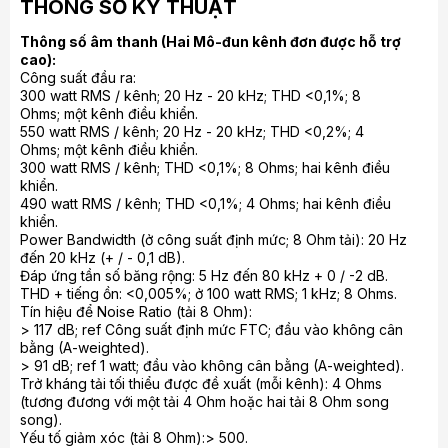
THÔNG SỐ KỸ THUẬT
11 Gen 3, XPA-9 Gen 3, XPA-7 Gen 3, XPA-5 Gen 3 và XPA-3
Gen 3. Nhìn chung, với năm mẫu này, Emotiva vẫn tự tin sản
Thông số âm thanh (Hai Mô-đun kênh đơn được hỗ trợ
phẩm của mình sẽ thành công cho dù mức giá của chúng một
cao):
trời một vực so với dòng sơ nhập BasX. Với ưu thế của một
Công suất đầu ra:
trong những thương hiệu hifi uy tín của nước Mỹ, Emotiva luôn
300 watt RMS / kênh; 20 Hz - 20 kHz; THD <0,1%; 8
biết cách chiều lòng khách hàng bằng những sản phẩm tuy
Ohms; một kênh điều khiển.
giá không cao nhưng chất lượng thì luôn vượt xa số tiền mà
550 watt RMS / kênh; 20 Hz - 20 kHz; THD <0,2%; 4
người nghe đầu tư. Ngoài ra, còn một yếu tố nữa khiến sản
Ohms; một kênh điều khiển.
phẩm Emotiva rẻ hơn những hãng khác, đó là họ không tốn
300 watt RMS / kênh; THD <0,1%; 8 Ohms; hai kênh điều
quá nhiều tiền vào hệ thống phân phối, bán lẻ. Thay vào đó,
khiển.
khách hàng có thể đặt mua trực tiếp sản phẩm ngay trên trang
490 watt RMS / kênh; THD <0,1%; 4 Ohms; hai kênh điều
web của hãng, điều mà không phải bất cứ nhà sản xuất nào
khiển.
cũng làm được. Bởi vậy, Emotiva hoàn toàn có lý do để tin
Power Bandwidth (ở công suất định mức; 8 Ohm tải): 20 Hz
rằng các power-amp XPA nói chung sẽ thành công khi bước
đến 20 kHz (+ / - 0,1 dB).
vào thị trường.
Đáp ứng tần số băng rộng: 5 Hz đến 80 kHz + 0 / -2 dB.
Chi tiết kỹ thuật
THD + tiếng ồn: <0,005%; ở 100 watt RMS; 1 kHz; 8 Ohms.
Tín hiệu để Noise Ratio (tải 8 Ohm):
> 117 dB; ref Công suất định mức FTC; đầu vào không cân
bằng (A-weighted).
> 91 dB; ref 1 watt; đầu vào không cân bằng (A-weighted).
Trở kháng tải tối thiểu được đề xuất (mỗi kênh): 4 Ohms
(tương đương với một tải 4 Ohm hoặc hai tải 8 Ohm song
song).
Yếu tố giảm xóc (tải 8 Ohm):> 500.