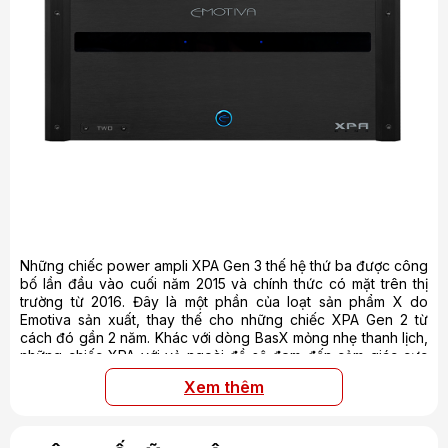
Những chiếc power ampli XPA Gen 3 thế hệ thứ ba được công
bố lần đầu vào cuối năm 2015 và chính thức có mặt trên thị
trường từ 2016. Đây là một phần của loạt sản phẩm X do
Emotiva sản xuất, thay thế cho những chiếc XPA Gen 2 từ
cách đó gần 2 năm. Khác với dòng BasX mỏng nhẹ thanh lịch,
những chiếc XPA với vẻ ngoài đồ sộ đem đến cảm giác cực
kỳ mạnh mẽ, chắc chắn. Tất nhiên, những đặc điểm như
Xem thêm
khung thân bằng kim loại đem đến cảm giác bền bỉ, vững
vàng, mặt nhôm phay xước vẫn được giữ nguyên, tạo nên một
dấu ấn của sản phẩm đúng chất Emotiva.
Power-amp đa kênh XPA thế hệ thứ ba có tất cả 5 mẫu: XPA-