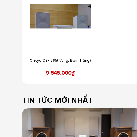
Onkyo CS- 265( Vàng, Đen, Trắng)
9.545.000₫
TIN TỨC MỚI NHẤT