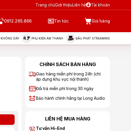
Trang chủ
Giới thiệu
Liên hệ
Tài khoản
0912.265.866
Tin tức
Giỏ hàng
 KHÔNG DÂY
PHỤ KIỆN ÂM THANH
ĐẦU PHÁT STREAMING
CHÍNH SÁCH BÁN HÀNG
Giao hàng miễn phí trong 24h (chỉ
áp dụng khu vực nội thành)
Đổi trả miễn phí trong 30 ngày
Bảo hành chính hãng tại Long Audio
LIÊN HỆ MUA HÀNG
Tư vấn Hi-End