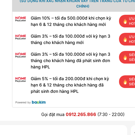
(SỬ DỤNG KHI XÁC NHẬN KHOẢN VAY TRÊN TRANG CỦA TỔ CH
CHÍNH)
Giảm 10% – tối đa 500.000đ khi chọn kỳ
ƯU 
HO
hạn 6 & 12 tháng cho khách hàng mới
Giảm 3% – tối đa 100.000đ với kỳ hạn 3
ƯU 
HO
tháng cho khách hàng mới
Giảm 3% – tối đa 100.000đ với kỳ hạn 3
SIÊ
SIÊ
tháng cho khách hàng đã phát sinh đơn
hàng HPL
Giảm 5% – tối đa 200.000đ khi chọn kỳ
SIÊ
SIÊ
hạn 6 & 12 tháng cho khách hàng đã
phát sinh đơn hàng HPL
Powered by
Gọi đặt mua
0912.265.866
(7:30 - 22:00)