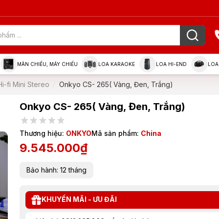
MÀN CHIẾU, MÁY CHIẾU
LOA KARAOKE
LOA HI-END
LOA
i-fi Mini Stereo
Onkyo CS- 265( Vàng, Đen, Trắng)
Onkyo CS- 265( Vàng, Đen, Trắng)
Thương hiệu:
ONKYO
Mã sản phẩm:
China
9.545.000₫
Bảo hành: 12 tháng
KHUYẾN MÃI - ƯU ĐÃI