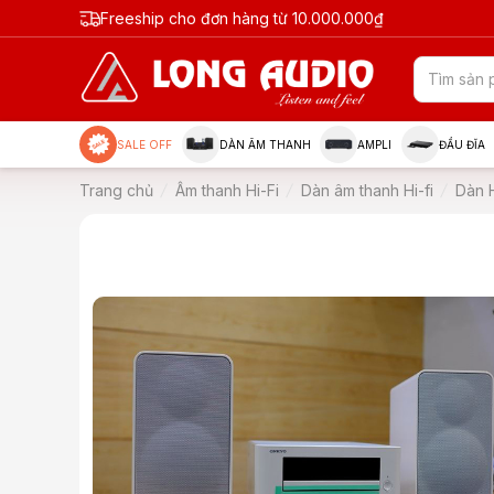
Freeship cho đơn hàng từ 10.000.000₫
SALE OFF
DÀN ÂM THANH
AMPLI
ĐẦU ĐĨA
Trang chủ
Âm thanh Hi-Fi
Dàn âm thanh Hi-fi
Dàn H