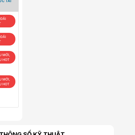
ỨC TÀI
ĐÃI
T
ĐÃI
T
U MỚI,
U HOT
U MỚI,
U HOT
THÔNG SỐ KỸ THUẬT