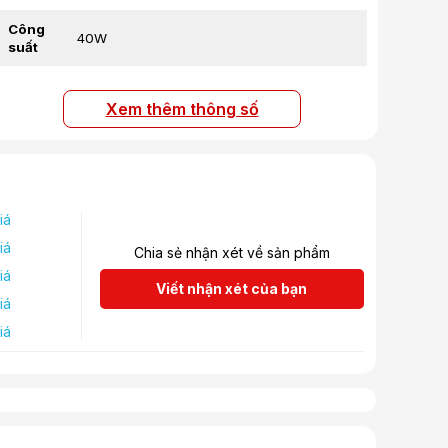
Công
40W
suất
Tần số
đáp
80 Hz–20 kHz
Xem thêm thông số
ứng
iá
iá
Chia sẻ nhận xét về sản phẩm
iá
Viết nhận xét của bạn
iá
iá