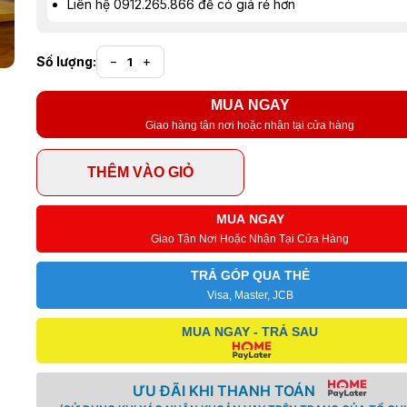
Liên hệ 0912.265.866 để có giá rẻ hơn
Số lượng:
−
+
MUA NGAY
Giao hàng tận nơi hoặc nhận tại cửa hàng
THÊM VÀO GIỎ
MUA NGAY
Giao Tận Nơi Hoặc Nhận Tại Cửa Hàng
TRẢ GÓP QUA THẺ
Visa, Master, JCB
MUA NGAY - TRẢ SAU
ƯU ĐÃI KHI THANH TOÁN