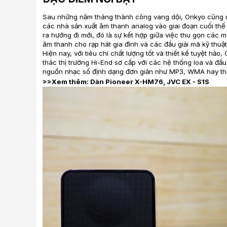
Sau những năm tháng thành công vang dội,
Onkyo
cũng đ
các nhà sản xuất âm thanh analog vào giai đoạn cuối thế 
ra hướng đi mới, đó là sự kết hợp giữa việc thu gọn các mo
âm thanh cho rạp hát gia đình và các đầu giải mã kỹ thuật
Hiện nay, với tiêu chí chất lượng tốt và thiết kế tuyệt hả
thác thị trường Hi-End sơ cấp với các hệ thống loa và đầ
nguồn nhạc số định dạng đơn giản như MP3, WMA hay thậ
>>Xem thêm:
Dàn Pioneer X-HM76
,
JVC EX - S1S