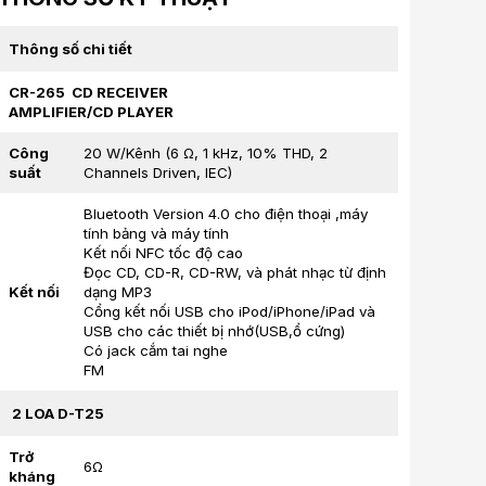
Thông số chi tiết
CR-265 CD RECEIVER
AMPLIFIER/CD PLAYER
Công
20 W/Kênh (6 Ω, 1 kHz, 10% THD, 2
suất
Channels Driven, IEC)
Bluetooth Version 4.0 cho điện thoại ,máy
tính bảng và máy tính
Kết nối NFC tốc độ cao
Đọc CD, CD-R, CD-RW, và phát nhạc từ định
Kết nối
dạng MP3
Cổng kết nối USB cho iPod/iPhone/iPad và
USB cho các thiết bị nhớ(USB,ổ cứng)
Có jack cắm tai nghe
FM
2 LOA D-T25
Trở
6Ω
kháng