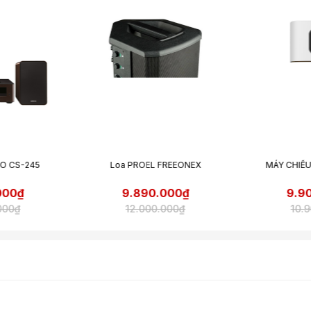
, cổng AUX, và thậm chí hỗ trợ cả phone MM dành cho các “tín
cắm tai nghe được đặt ở phía trước máy,cắm 1 chiếc tai nghe và
 265 mà không bị làm phiền bởi những âm thanh không gian
oa gồm có loa hình nón 10 cm, loa tweeter vòm cân bằng 20
ròn để ngăn tình trạng sóng đứng nội bộ, làm ảnh hưởng đến
FREEONEX
MÁY CHIẾU MINI BENQ GV1
Dynaudio
000₫
9.900.000₫
9.9
000₫
10.900.000₫