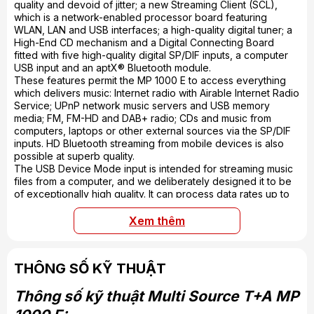
quality and devoid of jitter; a new Streaming Client (SCL),
which is a network-enabled processor board featuring
WLAN, LAN and USB interfaces; a high-quality digital tuner; a
High-End CD mechanism and a Digital Connecting Board
fitted with five high-quality digital SP/DIF inputs, a computer
USB input and an aptX® Bluetooth module.
These features permit the MP 1000 E to access everything
which delivers music: Internet radio with Airable Internet Radio
Service; UPnP network music servers and USB memory
media; FM, FM-HD and DAB+ radio; CDs and music from
computers, laptops or other external sources via the SP/DIF
inputs. HD Bluetooth streaming from mobile devices is also
possible at superb quality.
The USB Device Mode input is intended for streaming music
files from a computer, and we deliberately designed it to be
of exceptionally high quality. It can process data rates up to
32-bit / 384 kHz for PCM and DSD 256 (12 MHz).
The heart of the MP 1000 E is its double-mono differential
Xem thêm
converter (DAC) combined with audiophile high-bandwidth
analogue output stages. It even possesses a sophisticated
clock resynchronisation circuit to eliminate jitter and all forms
THÔNG SỐ KỸ THUẬT
of external interference. It is this combination which is
responsible for the MP 1000 E’s incredibly natural, lively
Thông số kỹ thuật Multi Source T+A MP
“analogue sound”, which is refreshingly different from many
other digital players.