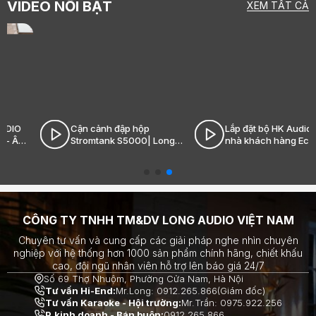
VIDEO NỔI BẬT
XEM TẤT CẢ
Cận cảnh đập hộp
Lắp đặt bộ HK Audio tại
Stromtank S5000| Long
nhà khách hàng Ecopark|
Audio - Âm thanh Hi-End
Long Audio - Âm thanh Hi-
đỉnh cao
End đỉnh cao
CÔNG TY TNHH TM&DV LONG AUDIO VIỆT NAM
Chuyên tư vấn và cung cấp các giải pháp nghe nhìn chuyên
nghiệp với hệ thống hơn 1000 sản phẩm chính hãng, chiết khấu
cao, đội ngũ nhân viên hỗ trợ lên báo giá 24/7
Số 69 Thợ Nhuộm, Phường Cửa Nam, Hà Nội
Tư vấn Hi-End:
Mr.Long: 0912.265.866(Giám đốc)
Tư vấn Karaoke - Hội trường:
Mr.Trần: 0975.922.256
P.kinh doanh - Bán buôn:
0912.265.866