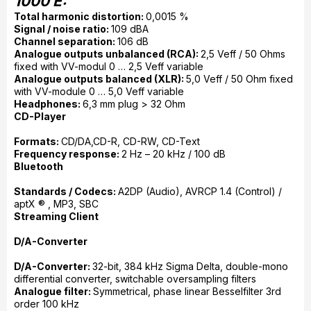
1000 E:
As an option the MP 1000 E can be fitted with the VVM pre-
Total harmonic distortion:
0,0015 %
amplifier module to provide volume control; this may be
Signal / noise ratio:
109 dBA
necessary, for example, if you wish to use active
Channel separation:
106 dB
loudspeakers with the machine.
Analogue outputs unbalanced (RCA):
2,5 Veff / 50 Ohms
fixed with VV-modul 0 … 2,5 Veff variable
Analogue outputs balanced (XLR):
5,0 Veff / 50 Ohm fixed
with VV-module 0 … 5,0 Veff variable
Headphones:
6,3 mm plug > 32 Ohm
CD-Player
Formats:
CD/DA,CD-R, CD-RW, CD-Text
Frequency response:
2 Hz – 20 kHz / 100 dB
Bluetooth
Standards / Codecs:
A2DP (Audio), AVRCP 1.4 (Control) /
aptX ® , MP3, SBC
Streaming Client
D/A-Converter
D/A-Converter:
32-bit, 384 kHz Sigma Delta, double-mono
differential converter, switchable oversampling filters
Analogue filter:
Symmetrical, phase linear Besselfilter 3rd
order 100 kHz