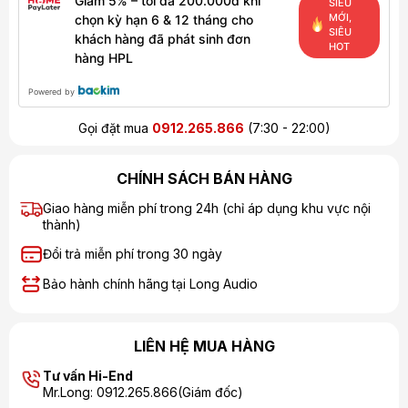
Giảm 5% – tối đa 200.000đ khi
SIÊU
MỚI,
chọn kỳ hạn 6 & 12 tháng cho
SIÊU
khách hàng đã phát sinh đơn
HOT
hàng HPL
Powered by
Gọi đặt mua
0912.265.866
(7:30 - 22:00)
CHÍNH SÁCH BÁN HÀNG
Giao hàng miễn phí trong 24h (chỉ áp dụng khu vực nội
thành)
Đổi trả miễn phí trong 30 ngày
Bảo hành chính hãng tại Long Audio
LIÊN HỆ MUA HÀNG
Tư vấn Hi-End
Mr.Long: 0912.265.866(Giám đốc)