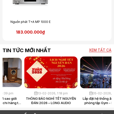
Nguồn phát T+A MP 1000 E
183.000.000₫
TIN TỨC MỚI NHẤT
XEM TẤT CẢ
30-03-2026, 4:39 pm
13-02-2026, 1:18 pm
Loa Hi-End là gì? Vì sao giới
THÔNG BÁO NGHỈ TẾT NGUYÊN
audiophile sẵn sàng chi hàng tỷ
ĐÁN 2026 – LONG AUDIO
chỉ để “nghe nhạc”?