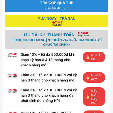
TRẢ GÓP QUA THẺ
Visa, Master, JCB
MUA NGAY - TRẢ SAU
ƯU ĐÃI KHI THANH TOÁN
(SỬ DỤNG KHI XÁC NHẬN KHOẢN VAY TRÊN TRANG CỦA TỔ
CHỨC TÀI CHÍNH)
Giảm 10% – tối đa 500.000đ khi
ƯU ĐÃI
HOT
chọn kỳ hạn 6 & 12 tháng cho
khách hàng mới
Giảm 3% – tối đa 100.000đ với kỳ
ƯU ĐÃI
HOT
hạn 3 tháng cho khách hàng mới
Giảm 3% – tối đa 100.000đ với kỳ
SIÊU
MỚI,
hạn 3 tháng cho khách hàng đã
SIÊU
phát sinh đơn hàng HPL
HOT