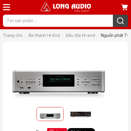
Trang chủ
Âm thanh Hi-End
Đầu đĩa Hi-end
Nguồn phát T+