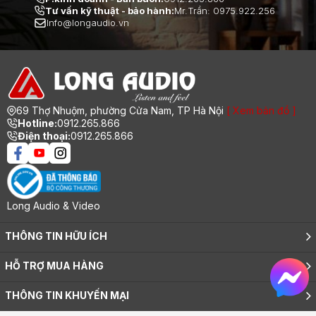
Tư vấn kỹ thuật - bảo hành:
Mr.Trần: 0975.922.256
Info@longaudio.vn
69 Thợ Nhuộm, phường Cửa Nam, TP Hà Nội
[ Xem bản đồ ]
Hotline:
0912.265.866
Điện thoại:
0912.265.866
Long Audio & Video
THÔNG TIN HỮU ÍCH
Giới thiệu
HỖ TRỢ MUA HÀNG
Tuyển dụng
Tin tức
Hướng dẫn mua hàng trực tuyến
Ý kiến khách hàng
THÔNG TIN KHUYẾN MẠI
Các hình thức thanh toán
Chính sách bảo mật thông tin
Tại sao chọn mua hàng online
Liên hệ