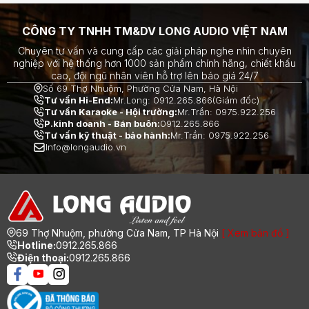
CÔNG TY TNHH TM&DV LONG AUDIO VIỆT NAM
Chuyên tư vấn và cung cấp các giải pháp nghe nhìn chuyên
nghiệp với hệ thống hơn 1000 sản phẩm chính hãng, chiết khấu
cao, đội ngũ nhân viên hỗ trợ lên báo giá 24/7
Số 69 Thợ Nhuộm, Phường Cửa Nam, Hà Nội
Tư vấn Hi-End:
Mr.Long: 0912.265.866(Giám đốc)
Tư vấn Karaoke - Hội trường:
Mr.Trần: 0975.922.256
P.kinh doanh - Bán buôn:
0912.265.866
Tư vấn kỹ thuật - bảo hành:
Mr.Trần: 0975.922.256
Info@longaudio.vn
69 Thợ Nhuộm, phường Cửa Nam, TP Hà Nội
[ Xem bản đồ ]
Hotline:
0912.265.866
Điện thoại:
0912.265.866