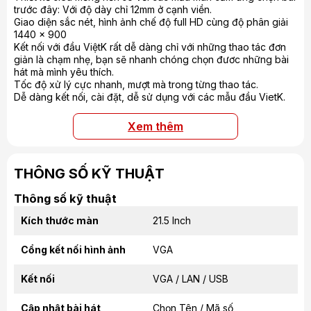
trước đây: Với độ dày chỉ 12mm ở cạnh viền.
Giao diện sắc nét, hình ảnh chế độ full HD cùng độ phân giải
1440 x 900
Kết nối với đầu ViệtK rất dễ dàng chỉ với những thao tác đơn
giản là chạm nhẹ, bạn sẽ nhanh chóng chọn đươc những bài
hát mà mình yêu thích.
Tốc độ xử lý cực nhanh, mượt mà trong từng thao tác.
Dễ dàng kết nối, cài đặt, dễ sử dụng với các mẫu đầu VietK.
Xem thêm
THÔNG SỐ KỸ THUẬT
Thông số kỹ thuật
Kích thước màn
21.5 Inch
Cổng kết nối hình ảnh
VGA
Kết nối
VGA / LAN / USB
Cập nhật bài hát
Chọn Tên / Mã số