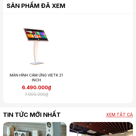
SẢN PHẨM ĐÃ XEM
MÀN HÌNH CẢM ỨNG VIETK 21
INCH
6.490.000₫
7.900.000₫
TIN TỨC MỚI NHẤT
XEM TẤT CẢ