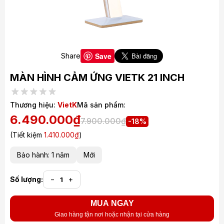
Save
Share
MÀN HÌNH CẢM ỨNG VIETK 21 INCH
Thương hiệu:
VietK
Mã sản phẩm:
6.490.000₫
7.900.000₫
-18%
(Tiết kiệm
1.410.000₫
)
Bảo hành: 1 năm
Mới
Số lượng:
−
+
MUA NGAY
Giao hàng tận nơi hoặc nhận tại cửa hàng