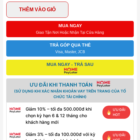
THÊM VÀO GIỎ
MUA NGAY
Giao Tận Nơi Hoặc Nhận Tại Cửa Hàng
TRẢ GÓP QUA THẺ
Visa, Master, JCB
MUA NGAY - TRẢ SAU
ƯU ĐÃI KHI THANH TOÁN
(SỬ DỤNG KHI XÁC NHẬN KHOẢN VAY TRÊN TRANG CỦA TỔ
CHỨC TÀI CHÍNH)
Giảm 10% – tối đa 500.000đ khi
ƯU ĐÃI
HOT
chọn kỳ hạn 6 & 12 tháng cho
khách hàng mới
Giảm 3% – tối đa 100.000đ với kỳ
ƯU ĐÃI