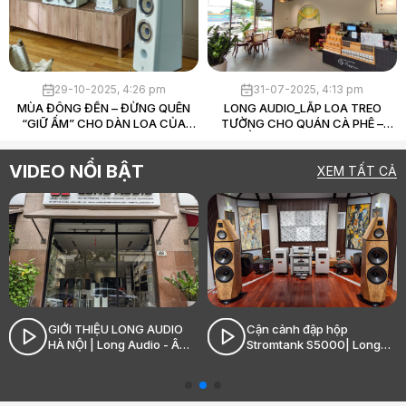
29-10-2025, 4:26 pm
31-07-2025, 4:13 pm
MÙA ĐÔNG ĐẾN – ĐỪNG QUÊN
LONG AUDIO_LẮP LOA TREO
“GIỮ ẤM” CHO DÀN LOA CỦA
TƯỜNG CHO QUÁN CÀ PHÊ –
BẠN
THẨM MỸ ĐẸP, ÂM THANH
CHUẨN, CHI PHÍ HỢP LÝ
VIDEO NỔI BẬT
XEM TẤT CẢ
GIỚI THIỆU LONG AUDIO
Cận cảnh đập hộp
HÀ NỘI | Long Audio - Âm
Stromtank S5000| Long
thanh Hi-End đỉnh cao
Audio - Âm thanh Hi-End
đỉnh cao