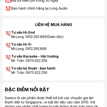
Đổi trả miễn phí trong 30 ngày
Bảo hành chính hãng tại Long Audio
LIÊN HỆ MUA HÀNG
Tư vấn Hi-End
Mr.Long: 0912.265.866(Giám đốc)
Tư vấn Hi-Fi
Mr.Long: 0912.265.866
Tư vấn Karaoke - Hội trường
Mr. Trần: 0975.922.256
Tư vấn kỹ thuật - bảo hành
Mr. Trần: 0975.922.256
ĐẶC ĐIỂM NỔI BẬT
Sumico là sản phẩm được thiết kế bởi các chuyên gia âm
thanh đến từ Singapore, ra mắt lần đầu vào năm 2010. Với
những sản phẩm chất lượng truyền thống được bán rộng rãi