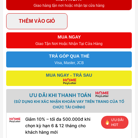
Giao hàng tận nơi hoặc nhận tại cửa hàng
THÊM VÀO GIỎ
MUA NGAY
Giao Tận Nơi Hoặc Nhận Tại Cửa Hàng
TRẢ GÓP QUA THẺ
Visa, Master, JCB
MUA NGAY - TRẢ SAU
ƯU ĐÃI KHI THANH TOÁN
(SỬ DỤNG KHI XÁC NHẬN KHOẢN VAY TRÊN TRANG CỦA TỔ
CHỨC TÀI CHÍNH)
Giảm 10% – tối đa 500.000đ khi
ƯU ĐÃI
HOT
chọn kỳ hạn 6 & 12 tháng cho
khách hàng mới