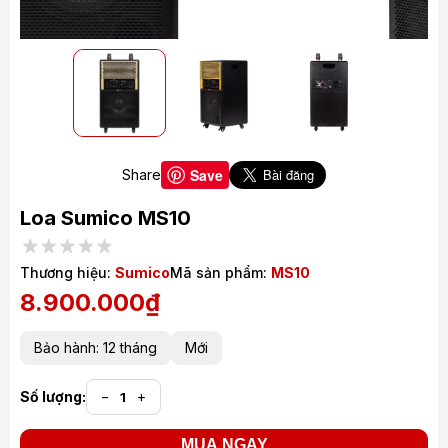
Save
Share
Loa Sumico MS10
Thương hiệu:
Sumico
Mã sản phẩm:
MS10
8.900.000₫
Bảo hành: 12 tháng
Mới
Số lượng:
−
+
MUA NGAY