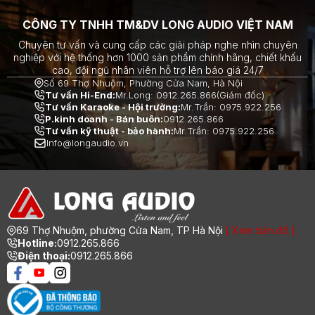
CÔNG TY TNHH TM&DV LONG AUDIO VIỆT NAM
Chuyên tư vấn và cung cấp các giải pháp nghe nhìn chuyên
nghiệp với hệ thống hơn 1000 sản phẩm chính hãng, chiết khấu
cao, đội ngũ nhân viên hỗ trợ lên báo giá 24/7
Số 69 Thợ Nhuộm, Phường Cửa Nam, Hà Nội
Tư vấn Hi-End:
Mr.Long: 0912.265.866(Giám đốc)
Tư vấn Karaoke - Hội trường:
Mr.Trần: 0975.922.256
P.kinh doanh - Bán buôn:
0912.265.866
Tư vấn kỹ thuật - bảo hành:
Mr.Trần: 0975.922.256
Info@longaudio.vn
69 Thợ Nhuộm, phường Cửa Nam, TP Hà Nội
[ Xem bản đồ ]
Hotline:
0912.265.866
Điện thoại:
0912.265.866