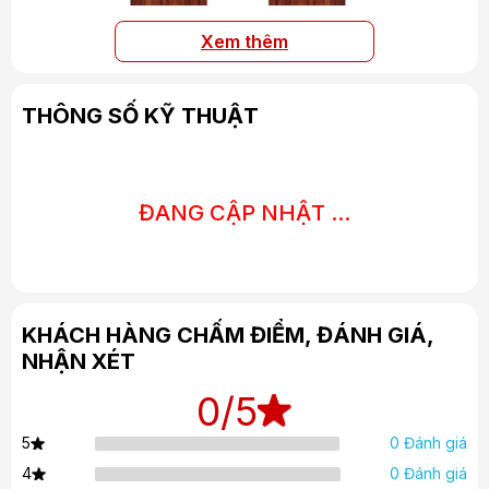
Xem thêm
THÔNG SỐ KỸ THUẬT
ĐANG CẬP NHẬT ...
hoặc phiên bản Response D30/DS – tweeter vòm vòm lụa,
làm mát bằng không khí
KHÁCH HÀNG CHẤM ĐIỂM, ĐÁNH GIÁ,
NHẬN XÉT
0
/5
0 Đánh giá
5
0 Đánh giá
4