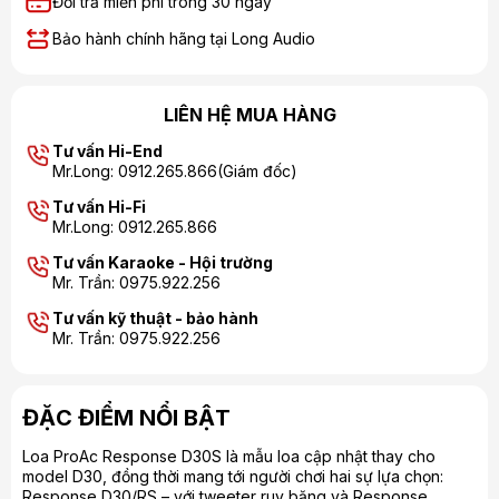
Đổi trả miễn phí trong 30 ngày
Bảo hành chính hãng tại Long Audio
LIÊN HỆ MUA HÀNG
Tư vấn Hi-End
Mr.Long: 0912.265.866(Giám đốc)
Tư vấn Hi-Fi
Mr.Long: 0912.265.866
Tư vấn Karaoke - Hội trường
Mr. Trần: 0975.922.256
Tư vấn kỹ thuật - bảo hành
Mr. Trần: 0975.922.256
ĐẶC ĐIỂM NỔI BẬT
Loa ProAc Response D30S là mẫu loa cập nhật thay cho
model D30, đồng thời mang tới người chơi hai sự lựa chọn:
Response D30/RS – với tweeter ruy băng và Response