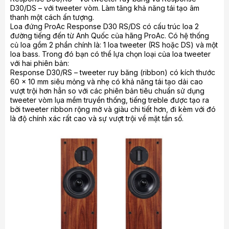
D30/DS – với tweeter vòm. Làm tăng khả năng tái tạo âm
thanh một cách ấn tượng.
Loa đứng ProAc Response D30 RS/DS có cấu trúc loa 2
đường tiếng đến từ Anh Quốc của hãng ProAc. Có hệ thống
củ loa gồm 2 phần chính là: 1 loa tweeter (RS hoặc DS) và một
loa bass. Trong đó bạn có thể lựa chọn loại của loa tweeter
với hai phiên bản:
Response D30/RS – tweeter ruy băng (ribbon) có kích thước
60 x 10 mm siêu mỏng và nhẹ có khả năng tái tạo dải cao
vượt trội hơn hẳn so với các phiên bản tiêu chuẩn sử dụng
tweeter vòm lụa mềm truyền thống, tiếng treble được tạo ra
bởi tweeter ribbon rộng mở và giàu chi tiết hơn, đi kèm với đó
là độ chính xác rất cao và sự vượt trội về mặt tần số.