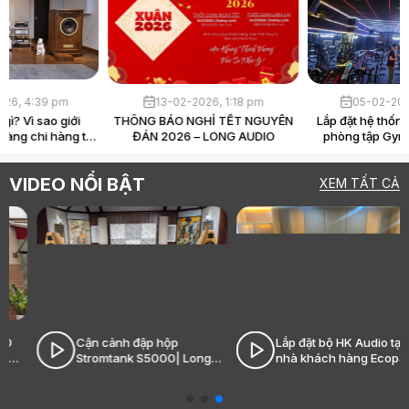
30-03-2026, 4:39 pm
13-02-2026, 1:18 pm
Loa Hi-End là gì? Vì sao giới
THÔNG BÁO NGHỈ TẾT NGUYÊN
audiophile sẵn sàng chi hàng tỷ
ĐÁN 2026 – LONG AUDIO
chỉ để “nghe nhạc”?
VIDEO NỔI BẬT
XEM TẤT CẢ
Cận cảnh đập hộp
Lắp đặt bộ HK Audio tại
Stromtank S5000| Long
nhà khách hàng Ecopark|
Audio - Âm thanh Hi-End
Long Audio - Âm thanh Hi-
đỉnh cao
End đỉnh cao