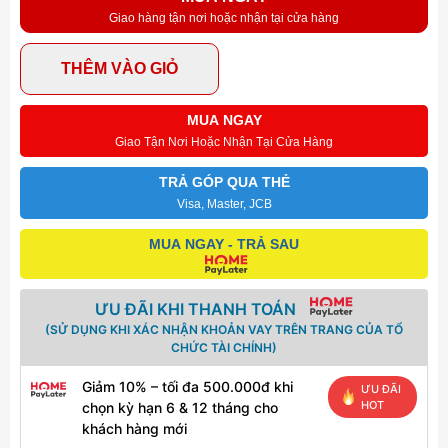
Giao hàng tận nơi hoặc nhận tại cửa hàng
THÊM VÀO GIỎ
MUA NGAY
Giao Tận Nơi Hoặc Nhận Tại Cửa Hàng
TRẢ GÓP QUA THẺ
Visa, Master, JCB
MUA NGAY - TRẢ SAU
ƯU ĐÃI KHI THANH TOÁN
(SỬ DỤNG KHI XÁC NHẬN KHOẢN VAY TRÊN TRANG CỦA TỔ
CHỨC TÀI CHÍNH)
Giảm 10% – tối đa 500.000đ khi
ƯU ĐÃI
HOT
chọn kỳ hạn 6 & 12 tháng cho
khách hàng mới