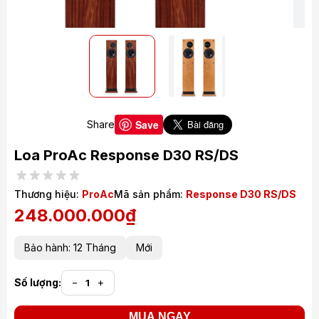
Save
Share
Loa ProAc Response D30 RS/DS
Thương hiệu:
ProAc
Mã sản phẩm:
Response D30 RS/DS
248.000.000₫
Bảo hành: 12 Tháng
Mới
Số lượng:
−
+
MUA NGAY