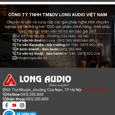
CÔNG TY TNHH TM&DV LONG AUDIO VIỆT NAM
Chuyên tư vấn và cung cấp các giải pháp nghe nhìn chuyên
nghiệp với hệ thống hơn 1000 sản phẩm chính hãng, chiết khấu
cao, đội ngũ nhân viên hỗ trợ lên báo giá 24/7
Số 69 Thợ Nhuộm, Phường Cửa Nam, Hà Nội
Tư vấn Hi-End:
Mr.Long: 0912.265.866(Giám đốc)
Tư vấn Karaoke - Hội trường:
Mr.Trần: 0975.922.256
P.kinh doanh - Bán buôn:
0912.265.866
Tư vấn kỹ thuật - bảo hành:
Mr.Trần: 0975.922.256
Info@longaudio.vn
69 Thợ Nhuộm, phường Cửa Nam, TP Hà Nội
[ Xem bản đồ ]
Hotline:
0912.265.866
Điện thoại:
0912.265.866