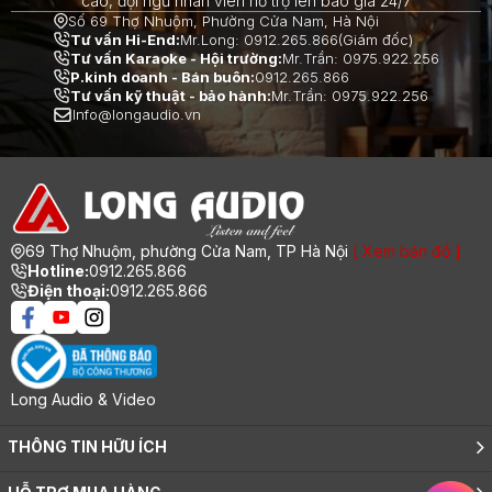
cao, đội ngũ nhân viên hỗ trợ lên báo giá 24/7
Số 69 Thợ Nhuộm, Phường Cửa Nam, Hà Nội
Tư vấn Hi-End:
Mr.Long: 0912.265.866(Giám đốc)
Tư vấn Karaoke - Hội trường:
Mr.Trần: 0975.922.256
P.kinh doanh - Bán buôn:
0912.265.866
Tư vấn kỹ thuật - bảo hành:
Mr.Trần: 0975.922.256
Info@longaudio.vn
69 Thợ Nhuộm, phường Cửa Nam, TP Hà Nội
[ Xem bản đồ ]
Hotline:
0912.265.866
Điện thoại:
0912.265.866
Long Audio & Video
THÔNG TIN HỮU ÍCH
Giới thiệu