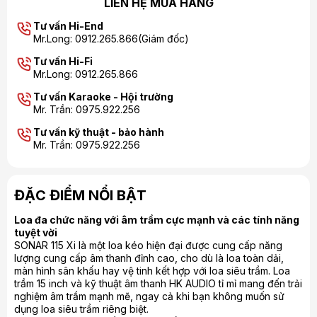
LIÊN HỆ MUA HÀNG
Tư vấn Hi-End
Mr.Long: 0912.265.866(Giám đốc)
Tư vấn Hi-Fi
Mr.Long: 0912.265.866
Tư vấn Karaoke - Hội trường
Mr. Trần: 0975.922.256
Tư vấn kỹ thuật - bảo hành
Mr. Trần: 0975.922.256
ĐẶC ĐIỂM NỔI BẬT
Loa đa chức năng với âm trầm cực mạnh và các tính năng
tuyệt vời
SONAR 115 Xi là một loa kéo hiện đại được cung cấp năng
lượng cung cấp âm thanh đỉnh cao, cho dù là loa toàn dải,
màn hình sân khấu hay vệ tinh kết hợp với loa siêu trầm. Loa
trầm 15 inch và kỹ thuật âm thanh HK AUDIO tỉ mỉ mang đến trải
nghiệm âm trầm mạnh mẽ, ngay cả khi bạn không muốn sử
dụng loa siêu trầm riêng biệt.