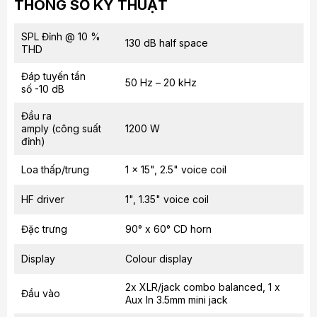
THÔNG SỐ KỸ THUẬT
SPL Đỉnh @ 10 %
130 dB half space
THD
Đáp tuyến tần
50 Hz – 20 kHz
số -10 dB
Đầu ra
amply (công suất
1200 W
đỉnh)
Loa thấp/trung
1 x 15", 2.5" voice coil
HF driver
1", 1.35" voice coil
Đặc trưng
90° x 60° CD horn
Display
Colour display
2x XLR/jack combo balanced, 1 x
Đầu vào
Aux In 3.5mm mini jack