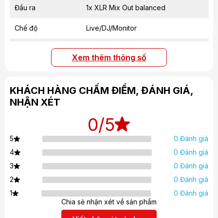
Đầu ra
1x XLR Mix Out balanced
Chế độ
Live/DJ/Monitor
Cài đặt
External sub
Xem thêm thông số
5.0 TWS (audio streaming + remote
Bluetooth
control)
KHÁCH HÀNG CHẤM ĐIỂM, ĐÁNH GIÁ,
Độ trê
0-10 meter
NHẬN XÉT
Gắn cực
TiltUnit 0°/7.5°
0
/5
Điểm treo
3x M10
0 Đánh giá
5
0 Đánh giá
4
Tay cầm
2x SingleGrip
0 Đánh giá
3
Vỏ
Moulded plastic
0 Đánh giá
2
0 Đánh giá
1
Màu
black
Chia sẻ nhận xét về sản phẩm
metal grille backed with black