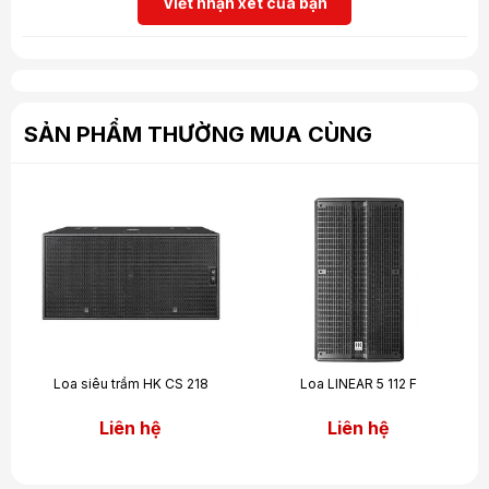
Viết nhận xét của bạn
Lưới tản nhiệt trước
acoustic foam
Kích
42.5 x 72.9 x 41.5 cm
thước (WxHxD)
Cân nặng
19.5 kg / 43,0 lbs
SẢN PHẨM THƯỜNG MUA CÙNG
Loa siêu trầm HK CS 218
Loa LINEAR 5 112 F
Liên hệ
Liên hệ