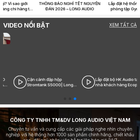
Loa Hi-End là gì? Vì sao giới
THÔNG BÁO NGHỈ TẾT NGUYÊN
audiophile sẵn sàng chi hàng tỷ
ĐÁN 2026 – LONG AUDIO
chỉ để “nghe nhạc”?
VIDEO NỔI BẬT
XEM TẤT CẢ
Cận cảnh đập hộp
Lắp đặt bộ HK Audio tại
Stromtank S5000| Long
nhà khách hàng Ecopark|
Audio - Âm thanh Hi-End
Long Audio - Âm thanh Hi-
đỉnh cao
End đỉnh cao
CÔNG TY TNHH TM&DV LONG AUDIO VIỆT NAM
Chuyên tư vấn và cung cấp các giải pháp nghe nhìn chuyên
nghiệp với hệ thống hơn 1000 sản phẩm chính hãng, chiết khấu