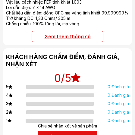
một màu âm đầy tính chân thực hơn bao giờ hết.
Vật liệu cách nhiệt: FEP tinh khiết 1.003
Lõi dẫn điện: 7 x 14 AWG
Chất liệu dẫn điện: đồng OFC mạ vàng tinh khiết 99.999999%
Trở kháng DC: 1,33 Ohms/ 305 m
Chống nhiễu: 100% từng lõi, mạ vàng
Xem thêm thông số
KHÁCH HÀNG CHẤM ĐIỂM, ĐÁNH GIÁ,
NHẬN XÉT
0
/5
0 Đánh giá
5
0 Đánh giá
4
0 Đánh giá
3
0 Đánh giá
2
0 Đánh giá
1
Chia sẻ nhận xét về sản phẩm