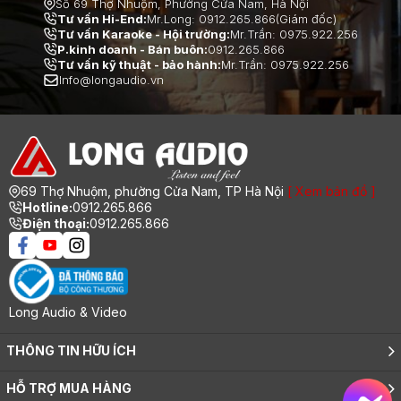
Số 69 Thợ Nhuộm, Phường Cửa Nam, Hà Nội
Tư vấn Hi-End:
Mr.Long: 0912.265.866(Giám đốc)
Tư vấn Karaoke - Hội trường:
Mr.Trần: 0975.922.256
P.kinh doanh - Bán buôn:
0912.265.866
Tư vấn kỹ thuật - bảo hành:
Mr.Trần: 0975.922.256
Info@longaudio.vn
69 Thợ Nhuộm, phường Cửa Nam, TP Hà Nội
[ Xem bản đồ ]
Hotline:
0912.265.866
Điện thoại:
0912.265.866
Long Audio & Video
THÔNG TIN HỮU ÍCH
Giới thiệu
HỖ TRỢ MUA HÀNG
Tuyển dụng