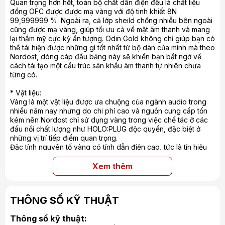
Quan trọng hơn hết, toàn bộ chất dẫn điện đều là chất liệu
đồng OFC được được mạ vàng với độ tinh khiết 8N
99,999999 %. Ngoài ra, cả lớp sheild chống nhiễu bên ngoài
cũng được mạ vàng, giúp tối ưu cả về mặt âm thanh và mang
lại thẩm mỹ cực kỳ ấn tượng. Odin Gold không chỉ giúp bạn có
thể tái hiện được những gì tốt nhất từ bộ dàn của mình mà theo
Nordost, dòng cáp đầu bảng này sẽ khiến bạn bất ngờ về
cách tái tạo một cấu trúc sân khấu âm thanh tự nhiên chưa
từng có.
* Vật liệu:
Vàng là một vật liệu được ưa chuộng của ngành audio trong
nhiều năm nay nhưng do chi phí cao và nguồn cung cấp tốn
kém nên Nordost chỉ sử dụng vàng trong việc chế tác ở các
đầu nối chất lượng như HOLO:PLUG độc quyền, đặc biệt ở
những vị trí tiếp điểm quan trọng.
Đặc tính nguyên tố vàng có tính dẫn điện cao, tức là tín hiệu
điện có thể truyền dẫn một cách dễ dàng với điện trở ở mức tối
thiểu. Ngoài ra, vàng còn là một vật liệu cực kỳ ổn định, có
Xem thêm
khả năng chống oxy hóa và giữ khả năng truyền dẫn tín hiệu
cho dây, vì thế việc sử dụng vàng bằng hình thức mạ lên bề
mặt chất dẫn điện cho phép dây cáp âm thanh đạt được độ
THÔNG SỐ KỸ THUẬT
chính xác cao. Hơn hết, những đặc tính của vàng có ảnh
hưởng tích cực đến các đặc tính cộng hưởng tự nhiên của bản
Thông số kỹ thuật:
thân dây dẫn trong quá trình truyền tín hiệu, góp phần tạo nên