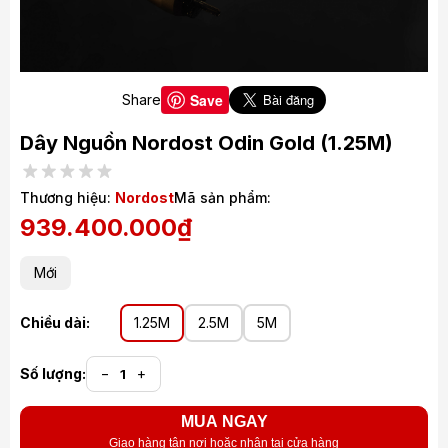
Save
Share
Dây Nguồn Nordost Odin Gold
(1.25M)
Thương hiệu:
Nordost
Mã sản phẩm:
939.400.000₫
Mới
Chiều dài:
1.25M
2.5M
5M
Số lượng:
−
+
MUA NGAY
Giao hàng tận nơi hoặc nhận tại cửa hàng