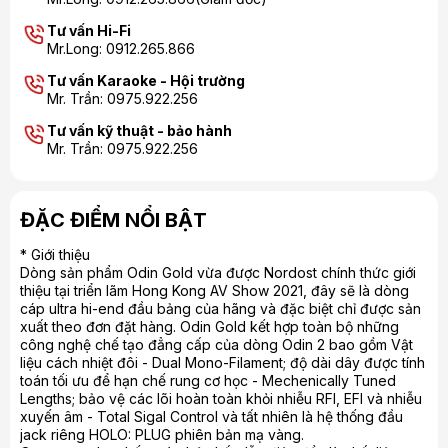
Tư vấn Hi-Fi
Mr.Long: 0912.265.866
Tư vấn Karaoke - Hội trường
Mr. Trần: 0975.922.256
Tư vấn kỹ thuật - bảo hành
Mr. Trần: 0975.922.256
ĐẶC ĐIỂM NỔI BẬT
* Giới thiệu
Dòng sản phẩm Odin Gold vừa được Nordost chính thức giới
thiệu tại triển lãm Hong Kong AV Show 2021, đây sẽ là dòng
cáp ultra hi-end đầu bảng của hãng và đặc biệt chỉ được sản
xuất theo đơn đặt hàng. Odin Gold kết hợp toàn bộ những
công nghệ chế tạo đẳng cấp của dòng Odin 2 bao gồm Vật
liệu cách nhiệt đôi - Dual Mono-Filament; độ dài dây được tính
toán tối ưu để hạn chế rung cơ học - Mechenically Tuned
Lengths; bảo vệ các lõi hoàn toàn khỏi nhiễu RFI, EFI và nhiễu
xuyến âm - Total Sigal Control và tất nhiên là hệ thống đầu
jack riêng HOLO: PLUG phiên bản mạ vàng.