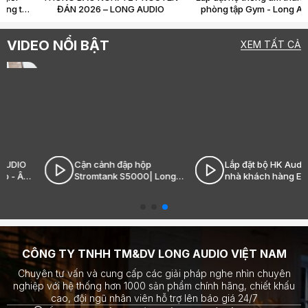
audiophile sẵn sàng chi hàng tỷ
ĐÁN 2026 – LONG AUDIO
chỉ để “nghe nhạc”?
VIDEO NỔI BẬT
XEM TẤT CẢ
Cận cảnh đập hộp
Lắp đặt bộ HK Audio tại
Stromtank S5000| Long
nhà khách hàng Ecopark|
Audio - Âm thanh Hi-End
Long Audio - Âm thanh Hi-
đỉnh cao
End đỉnh cao
CÔNG TY TNHH TM&DV LONG AUDIO VIỆT NAM
Chuyên tư vấn và cung cấp các giải pháp nghe nhìn chuyên
nghiệp với hệ thống hơn 1000 sản phẩm chính hãng, chiết khấu
cao, đội ngũ nhân viên hỗ trợ lên báo giá 24/7