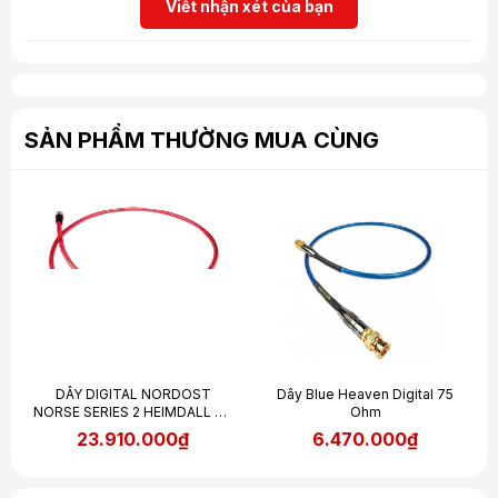
Viết nhận xét của bạn
SẢN PHẨM THƯỜNG MUA CÙNG
DÂY DIGITAL NORDOST
Dây Blue Heaven Digital 75
NORSE SERIES 2 HEIMDALL 2 -
Ohm
75 OHM
23.910.000₫
6.470.000₫