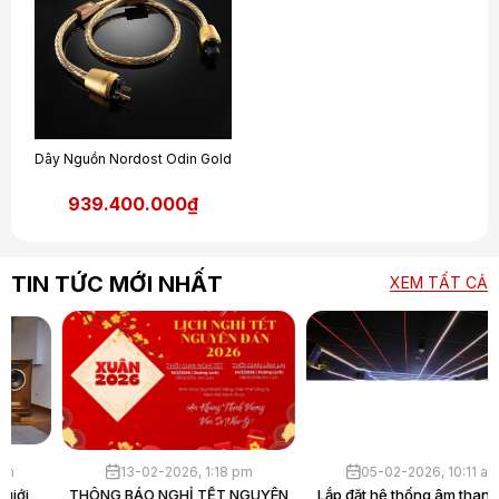
Dây Nguồn Nordost Odin Gold
939.400.000₫
TIN TỨC MỚI NHẤT
XEM TẤT CẢ
30-03-2026, 4:39 pm
13-02-2026, 1:18 pm
Loa Hi-End là gì? Vì sao giới
THÔNG BÁO NGHỈ TẾT NGUYÊN