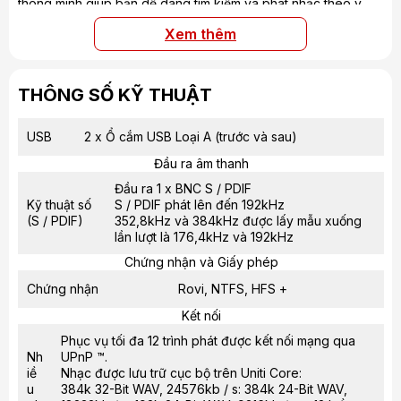
thông minh giúp bạn dễ dàng tìm kiếm và phát nhạc theo ý
thích.
Xem thêm
Kết nối linh hoạt
: Uniti Core hỗ trợ nhiều kết nối hiện đại như
USB, Ethernet và cổng quang học, giúp bạn dễ dàng kết nối
với các thiết bị khác trong hệ thống âm thanh. Ngoài ra, bạn
cũng có thể phát nhạc từ dịch vụ streaming và lưu trữ đám
THÔNG SỐ KỸ THUẬT
mây một cách tiện lợi.
USB
2 x Ổ cắm USB Loại A (trước và sau)
Đầu ra âm thanh
Đầu ra 1 x BNC S / PDIF
Kỹ thuật số
S / PDIF phát lên đến 192kHz
(S / PDIF)
352,8kHz và 384kHz được lấy mẫu xuống
lần lượt là 176,4kHz và 192kHz
Chứng nhận và Giấy phép
Chứng nhận
Rovi, NTFS, HFS +
Kết nối
Phục vụ tối đa 12 trình phát được kết nối mạng qua
Nh
UPnP ™.
iề
Nhạc được lưu trữ cục bộ trên Uniti Core:
u
384k 32-Bit WAV, 24576kb / s: 384k 24-Bit WAV,