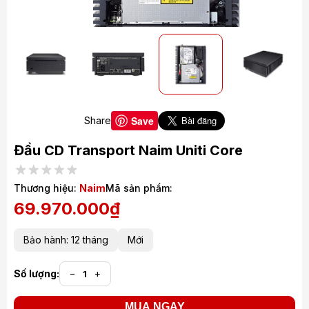
Save
Share
Đầu CD Transport Naim Uniti Core
Thương hiệu:
Naim
Mã sản phẩm:
69.970.000₫
Bảo hành: 12 tháng
Mới
Số lượng:
−
+
MUA NGAY