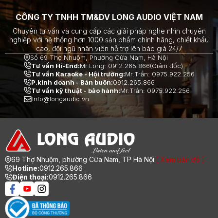
CÔNG TY TNHH TM&DV LONG AUDIO VIỆT NAM
Chuyên tư vấn và cung cấp các giải pháp nghe nhìn chuyên
nghiệp với hệ thống hơn 1000 sản phẩm chính hãng, chiết khấu
cao, đội ngũ nhân viên hỗ trợ lên báo giá 24/7
Số 69 Thợ Nhuộm, Phường Cửa Nam, Hà Nội
Tư vấn Hi-End:
Mr.Long: 0912.265.866(Giám đốc)
Tư vấn Karaoke - Hội trường:
Mr.Trần: 0975.922.256
P.kinh doanh - Bán buôn:
0912.265.866
Tư vấn kỹ thuật - bảo hành:
Mr.Trần: 0975.922.256
Info@longaudio.vn
69 Thợ Nhuộm, phường Cửa Nam, TP Hà Nội
[ Xem bản đồ ]
Hotline:
0912.265.866
Điện thoại:
0912.265.866