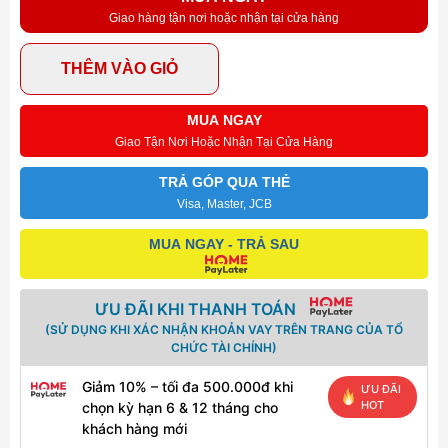
Giao hàng tận nơi hoặc nhận tại cửa hàng
THÊM VÀO GIỎ
MUA NGAY
Giao Tận Nơi Hoặc Nhận Tại Cửa Hàng
TRẢ GÓP QUA THẺ
Visa, Master, JCB
MUA NGAY - TRẢ SAU
ƯU ĐÃI KHI THANH TOÁN
(SỬ DỤNG KHI XÁC NHẬN KHOẢN VAY TRÊN TRANG CỦA TỔ
CHỨC TÀI CHÍNH)
Giảm 10% – tối đa 500.000đ khi
ƯU ĐÃI
HOT
chọn kỳ hạn 6 & 12 tháng cho
khách hàng mới