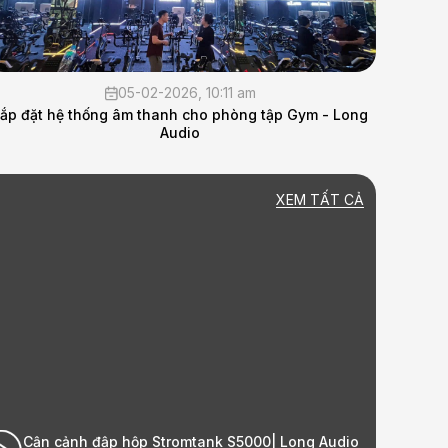
1 am
29-10-2025, 4:30 pm
hòng tập Gym - Long
Lắp đặt hệ thống âm thanh hội thảo cho
Quốc Phòng _Long Audio
XEM TẤT CẢ
k S5000| Long Audio
Lắp đặt bộ HK Audio tại nhà khách