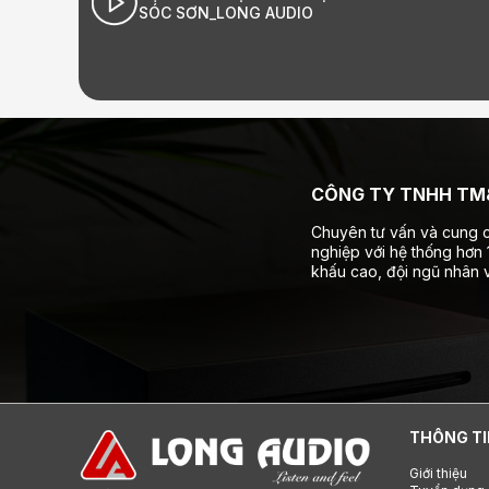
NG AUDIO
Âm thanh Hi-End đỉ
CÔNG TY TNHH TM&
Chuyên tư vấn và cung c
nghiệp với hệ thống hơn
khấu cao, đội ngũ nhân v
THÔNG TI
Giới thiệu