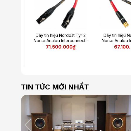
Dây tín hiệu Nordost Tyr 2
Dây tín hiệu N
Norse Analog Interconnects
Norse Analog I
XLR
RC
71.500.000₫
67.100
TIN TỨC MỚI NHẤT