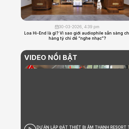
03-2026, 4:39 pm
13-02-202
sao giới audiophile sẵn sàng chi
THÔNG BÁO NGHỈ TẾT NG
chỉ để “nghe nhạc”?
AUD
VIDEO NỔI BẬT
ĐẶT THIẾT BỊ ÂM THANH RESORT TẠI
GIỚI THIỆU LONG AU