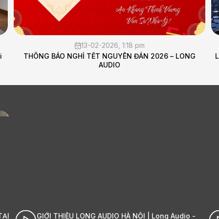
6, 1:18 pm
05-02-2026, 10:1
UYÊN ĐÁN 2026 – LONG
Lắp đặt hệ thống âm thanh cho p
IO
Audio
DIO HÀ NỘI | Long Audio -
Cận cảnh đập hộp Stromtan