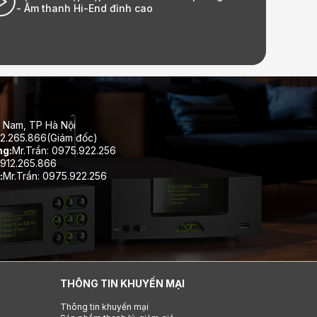
o
Ecopark| Long Audio - Âm thanh Hi
 Nam, TP Hà Nội
12.265.866(Giám đốc)
ng:
Mr.Trần: 0975.922.256
912.265.866
:
Mr.Trần: 0975.922.256
THÔNG TIN KHUYẾN MẠI
Thông tin khuyến mại