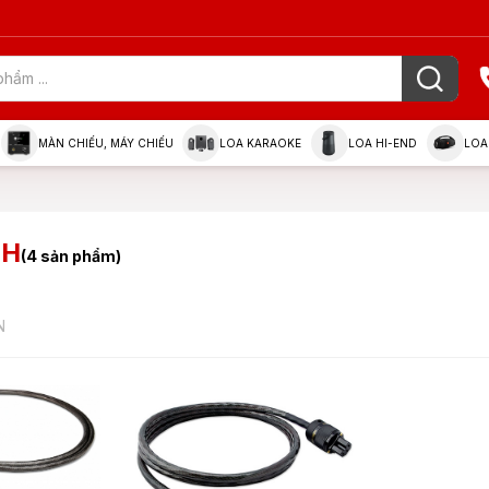
MÀN CHIẾU, MÁY CHIẾU
LOA KARAOKE
LOA HI-END
LOA
NH
(4 sản phẩm)
N