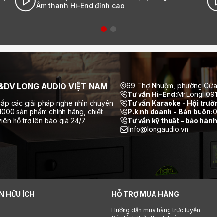
nh cao
- Âm thanh Hi-End đỉnh ca
DV LONG AUDIO VIỆT NAM
69 Thợ Nhuộm, phường Cửa
Tư vấn Hi-End:
Mr.Long: 09
ấp các giải pháp nghe nhìn chuyên
Tư vấn Karaoke - Hội trườ
 1000 sản phẩm chính hãng, chiết
P.kinh doanh - Bán buôn:
0
iên hỗ trợ lên báo giá 24/7
Tư vấn kỹ thuật - bảo hành
Info@longaudio.vn
N HỮU ÍCH
HỖ TRỢ MUA HÀNG
Hướng dẫn mua hàng trực tuyến