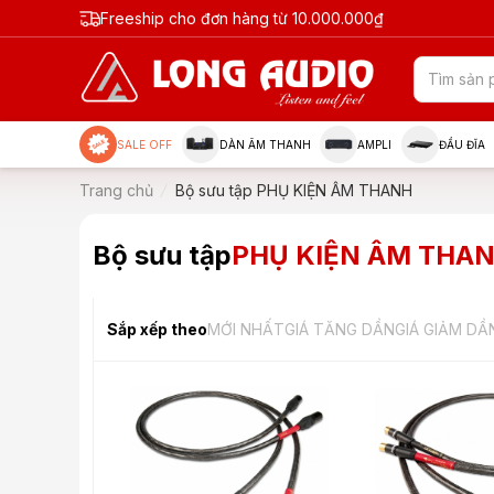
Freeship cho đơn hàng từ 10.000.000₫
SALE OFF
DÀN ÂM THANH
AMPLI
ĐẦU ĐĨA
Trang chủ
Bộ sưu tập PHỤ KIỆN ÂM THANH
Bộ sưu tập
PHỤ KIỆN ÂM THA
Sắp xếp theo
MỚI NHẤT
GIÁ TĂNG DẦN
GIÁ GIẢM DẦ