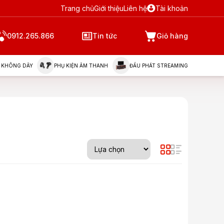
Trang chủ
Giới thiệu
Liên hệ
Tài khoản
0912.265.866
Tin tức
Giỏ hàng
 KHÔNG DÂY
PHỤ KIỆN ÂM THANH
ĐẦU PHÁT STREAMING