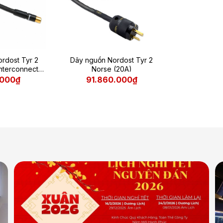
ordost Tyr 2
Dây nguồn Nordost Tyr 2
nterconnects
Norse (20A)
A
.000₫
91.860.000₫