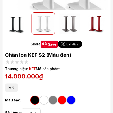
Save
Share
Chân loa KEF S2
(Màu đen)
Thương hiệu:
KEF
Mã sản phẩm:
14.000.000₫
Mới
Màu sắc:
Số lượng:
−
+