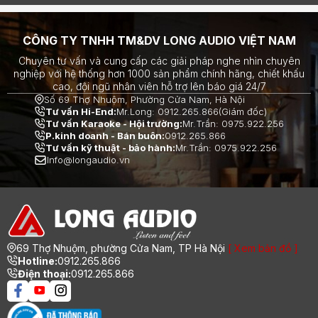
CÔNG TY TNHH TM&DV LONG AUDIO VIỆT NAM
Chuyên tư vấn và cung cấp các giải pháp nghe nhìn chuyên
nghiệp với hệ thống hơn 1000 sản phẩm chính hãng, chiết khấu
cao, đội ngũ nhân viên hỗ trợ lên báo giá 24/7
Số 69 Thợ Nhuộm, Phường Cửa Nam, Hà Nội
Tư vấn Hi-End:
Mr.Long: 0912.265.866(Giám đốc)
Tư vấn Karaoke - Hội trường:
Mr.Trần: 0975.922.256
P.kinh doanh - Bán buôn:
0912.265.866
Tư vấn kỹ thuật - bảo hành:
Mr.Trần: 0975.922.256
Info@longaudio.vn
69 Thợ Nhuộm, phường Cửa Nam, TP Hà Nội
[ Xem bản đồ ]
Hotline:
0912.265.866
Điện thoại:
0912.265.866