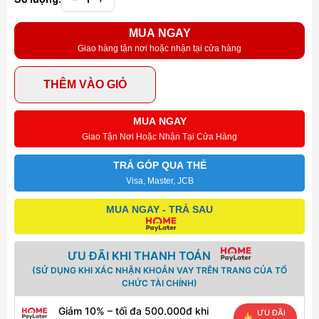
MUA NGAY
Giao hàng tận nơi hoặc nhận tại cửa hàng
THÊM VÀO GIỎ
MUA NGAY
Giao Tận Nơi Hoặc Nhận Tại Cửa Hàng
TRẢ GÓP QUA THẺ
Visa, Master, JCB
MUA NGAY - TRẢ SAU
ƯU ĐÃI KHI THANH TOÁN
(SỬ DỤNG KHI XÁC NHẬN KHOẢN VAY TRÊN TRANG CỦA TỔ
CHỨC TÀI CHÍNH)
Giảm 10% – tối đa 500.000đ khi
ƯU ĐÃI