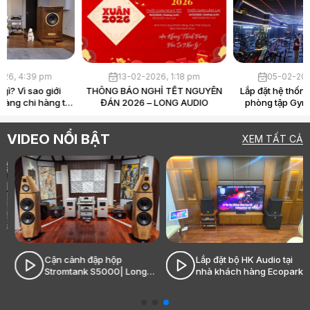
30-03-2026, 4:39 pm
13-02-2026, 1:18 pm
Loa Hi-End là gì? Vì sao giới
THÔNG BÁO NGHỈ TẾT NGUYÊN
audiophile sẵn sàng chi hàng tỷ
ĐÁN 2026 – LONG AUDIO
chỉ để “nghe nhạc”?
VIDEO NỔI BẬT
XEM TẤT CẢ
Cận cảnh đập hộp
Lắp đặt bộ HK Audio tại
Stromtank S5000| Long
nhà khách hàng Ecopark|
Audio - Âm thanh Hi-End
Long Audio - Âm thanh Hi-
đỉnh cao
End đỉnh cao