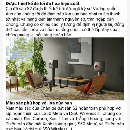
Được thiết kế để tối đa hóa hiệu suất
Giá đỡ sàn S2 được thiết kế bởi đội ngũ kỹ sư Vương quốc
Anh của chúng tôi để đảm bảo loa của bạn phát ra âm thanh
tốt nhất và mang đến âm thanh nguyên sơ, tràn ngập căn
phòng. Chúng có chiều cao lý tưởng để định vị người lái, đồng
thời các tấm thép và cấu trúc ống nhôm có thể lấp đầy của
chúng mang lại nền tảng hoàn hảo.
Màu sắc phù hợp với loa của bạn
Năm màu sắc của Chân đế đặt sàn S2 hoàn toàn phù hợp với
lớp hoàn thiện của LS50 Meta và LS50 Wireless II . Chúng có
các màu: Đen Carbon, Xám Titan và Trắng khoáng, cùng với
Phiên bản đặc biệt Xanh Hoàng gia (LS50 Meta) và Phiên bản
đặc biệt Đỏ thẫm (LS50 Wireless II).