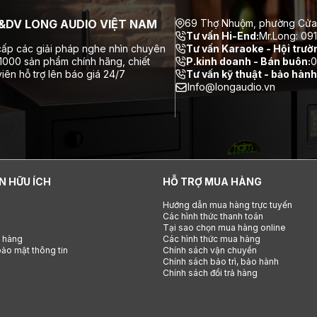
DV LONG AUDIO VIỆT NAM
69 Thợ Nhuộm, phường Cửa
Tư vấn Hi-End:
Mr.Long: 09
ấp các giải pháp nghe nhìn chuyên
Tư vấn Karaoke - Hội trườ
 1000 sản phẩm chính hãng, chiết
P.kinh doanh - Bán buôn:
0
iên hỗ trợ lên báo giá 24/7
Tư vấn kỹ thuật - bảo hành
Info@longaudio.vn
N HỮU ÍCH
HỖ TRỢ MUA HÀNG
Hướng dẫn mua hàng trực tuyến
Các hình thức thanh toán
Tại sao chọn mua hàng online
h hàng
Các hình thức mua hàng
ảo mật thông tin
Chính sách vận chuyển
Chính sách bảo trì, bảo hành
Chính sách đổi trả hàng