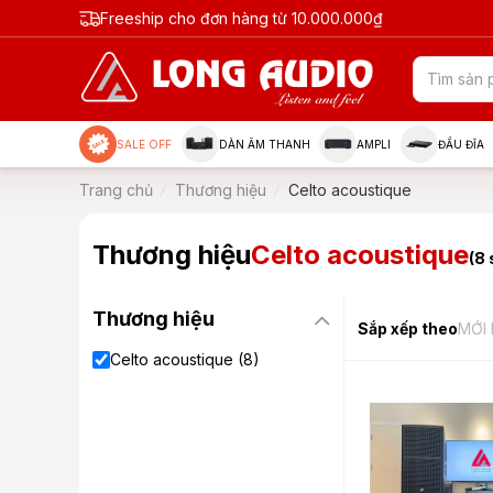
Freeship cho đơn hàng từ 10.000.000₫
SALE OFF
DÀN ÂM THANH
AMPLI
ĐẦU ĐĨA
Trang chủ
Thương hiệu
Celto acoustique
Thương hiệu
Celto acoustique
(8 
Thương hiệu
Sắp xếp theo
MỚI
Celto acoustique (8)