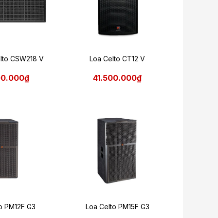
lto CSW218 V
Loa Celto CT12 V
00.000₫
41.500.000₫
to PM12F G3
Loa Celto PM15F G3