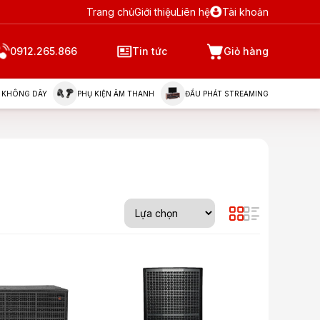
Trang chủ
Giới thiệu
Liên hệ
Tài khoản
0912.265.866
Tin tức
Giỏ hàng
 KHÔNG DÂY
PHỤ KIỆN ÂM THANH
ĐẦU PHÁT STREAMING