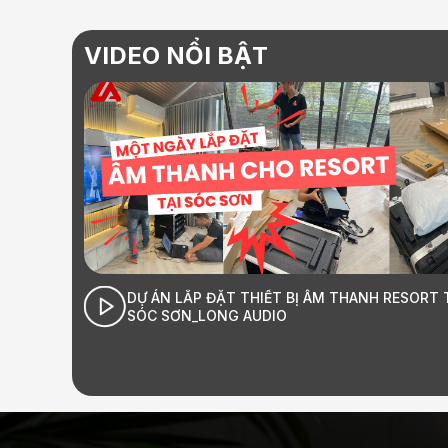
VIDEO NỔI BẬT
DỰ ÁN LẮP ĐẶT THIẾT BỊ ÂM THANH RESORT TẠ
SÓC SƠN_LONG AUDIO