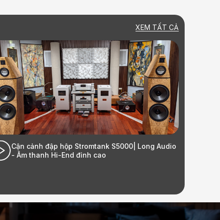
XEM TẤT CẢ
Cận cảnh đập hộp Stromtank S5000| Long Audio
Lắp đ
- Âm thanh Hi-End đỉnh cao
Ecopa