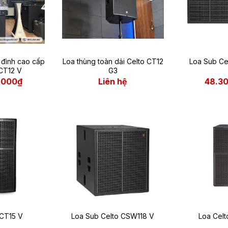
 đình cao cấp
Loa thùng toàn dải Celto CT12
Loa Sub Ce
 CT12 V
G3
.000₫
Liên hệ
48.3
 CT15 V
Loa Sub Celto CSW118 V
Loa Cel