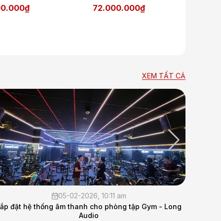
00.000₫
72.000.000₫
XEM TẤT CẢ
05-02-2026, 10:11 am
p đặt hệ thống âm thanh cho phòng tập Gym - Long
Lắp đặt
Audio