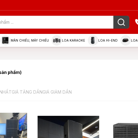
MÀN CHIẾU, MÁY CHIẾU
LOA KARAOKE
LOA HI-END
LOA
sản phẩm)
 NHẤT
GIÁ TĂNG DẦN
GIÁ GIẢM DẦN