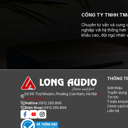
CÔNG TY TNHH TM&
Chuyên tư vấn và cung c
nghiệp với hệ thống hơn
khấu cao, đội ngũ nhân v
THÔNG TI
Giới thiệu
Tuyển dụng
Số 69 Thợ Nhuộm, Phường Cửa Nam, Hà Nội
[
Tin tức
Xem bản đồ ]
Ý kiến khác
Hotline:
0912.265.866
Chính sách b
Điện thoại:
0912.265.866
Liên hệ