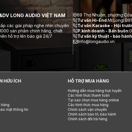
DV LONG AUDIO VIỆT NAM
69 Thợ Nhuộm, phường Cửa
Tư vấn Hi-End:
Mr.Long: 09
ấp các giải pháp nghe nhìn chuyên
Tư vấn Karaoke - Hội trườ
 1000 sản phẩm chính hãng, chiết
P.kinh doanh - Bán buôn:
0
iên hỗ trợ lên báo giá 24/7
Tư vấn kỹ thuật - bảo hành
Info@longaudio.vn
N HỮU ÍCH
HỖ TRỢ MUA HÀNG
Hướng dẫn mua hàng trực tuyến
Các hình thức thanh toán
Tại sao chọn mua hàng online
h hàng
Các hình thức mua hàng
ảo mật thông tin
Chính sách vận chuyển
Chính sách bảo trì, bảo hành
Chính sách đổi trả hàng