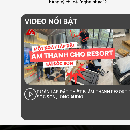
ạc”?
AUDIO
VIDEO NỔI BẬT
M THANH RESORT TẠI
GIỚI THIỆU LONG AUDIO HÀ NỘI | L
Âm thanh Hi-End đỉnh cao