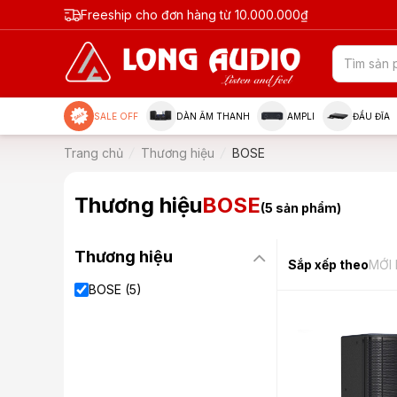
Freeship cho đơn hàng từ 10.000.000₫
SALE OFF
DÀN ÂM THANH
AMPLI
ĐẦU ĐĨA
Trang chủ
Thương hiệu
BOSE
Thương hiệu
BOSE
(5 sản phẩm)
Thương hiệu
Sắp xếp theo
MỚI
BOSE (5)