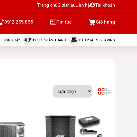
Trang chủ
Giới thiệu
Liên hệ
Tài khoản
0912.265.866
Tin tức
Giỏ hàng
 KHÔNG DÂY
PHỤ KIỆN ÂM THANH
ĐẦU PHÁT STREAMING