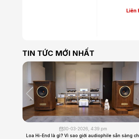
Liên
TIN TỨC MỚI NHẤT
m
13-02-2026, 1:18 pm
ile sẵn sàng chi
THÔNG BÁO NGHỈ TẾT NGUYÊN ĐÁN 2026