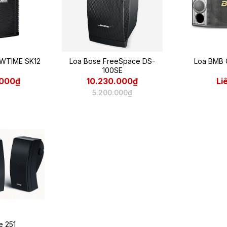
WTIME SK12
Loa Bose FreeSpace DS-
Loa BMB 
100SE
.000₫
10.230.000₫
Li
5.200.000₫
e 251