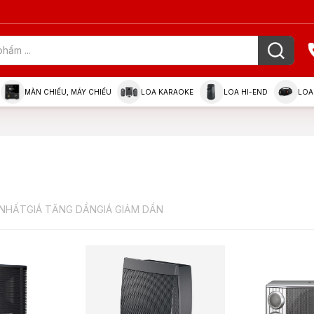
MÀN CHIẾU, MÁY CHIẾU
LOA KARAOKE
LOA HI-END
LOA
 NHẤT
GIÁ TĂNG DẦN
GIÁ GIẢM DẦN