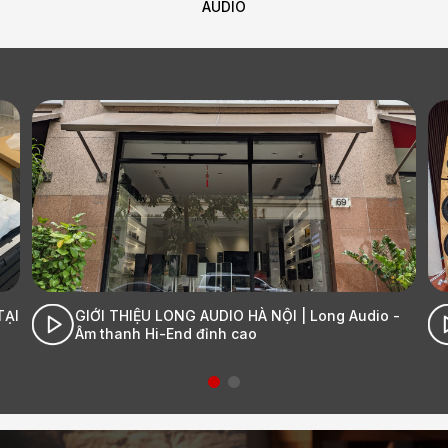
Audio
ong Audio -
Cận cảnh đập hộp Stromtank S5000| Long 
- Âm thanh Hi-End đỉnh cao