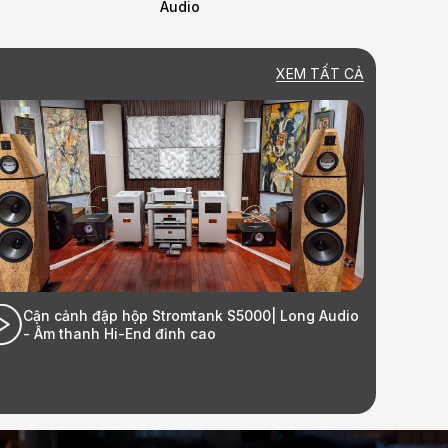
Quốc Phòng _Long Audio
XEM TẤT CẢ
Audio
Lắp đặt bộ HK Audio tại nhà khách hàng
Ecopark| Long Audio - Âm thanh Hi-End đỉnh cao