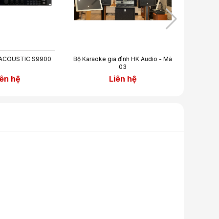
 ACOUSTIC S9900
Bộ Karaoke gia đình HK Audio - Mã
Argent
03
Ref
iên hệ
Liên hệ