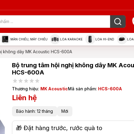
MÀN CHIẾU, MÁY CHIẾU
LOA KARAOKE
LOA HI-END
LOA
ghị không dây MK Acoustic HCS-600A
Bộ trung tâm hội nghị không dây MK Acou
HCS-600A
Thương hiệu:
MK Acoustic
Mã sản phẩm:
HCS-600A
Liên hệ
Bảo hành: 12 tháng
Mới
🎁 Đặt hàng trước, rước quà to