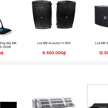
hông dây MK
Loa MK Acoustic H-650
Loa MK A
CS-600B
hệ
6.500.000₫
12.5