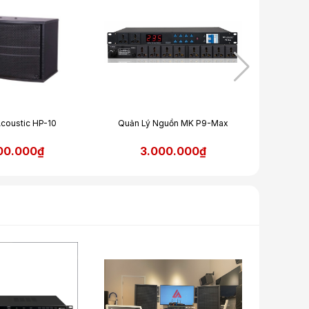
coustic HP-10
Quản Lý Nguồn MK P9-Max
Micro
00.000₫
3.000.000₫