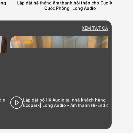
Lắp đặt hệ thống âm thanh hội thảo cho Cục 16 - Bộ
MÙA ĐÔ
Quốc Phòng _Long Audio
XEM TẤT CẢ
Lắp đặt bộ HK Audio tại nhà khách hàng
Ecopark| Long Audio - Âm thanh Hi-End đỉnh cao