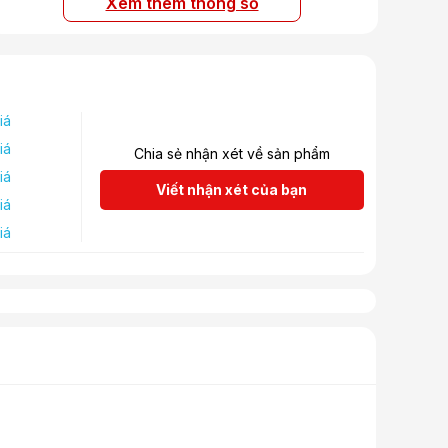
Xem thêm thông số
iá
iá
Chia sẻ nhận xét về sản phẩm
iá
Viết nhận xét của bạn
iá
iá