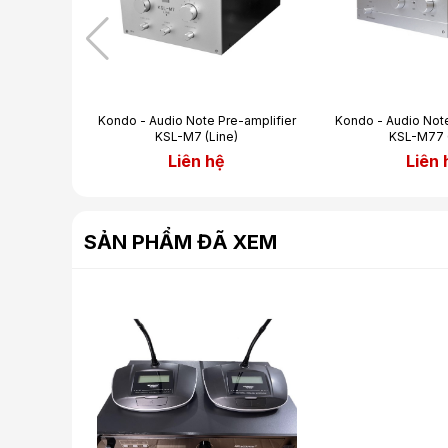
00 | máy
Kondo - Audio Note Pre-amplifier
Kondo - Audio Note
ông dây
KSL-M7 (Line)
KSL-M77 (
nghiệp
Liên hệ
Liên 
A
SẢN PHẨM ĐÃ XEM