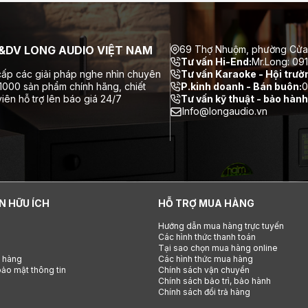
DV LONG AUDIO VIỆT NAM
69 Thợ Nhuộm, phường Cửa
Tư vấn Hi-End:
Mr.Long: 09
ấp các giải pháp nghe nhìn chuyên
Tư vấn Karaoke - Hội trườ
 1000 sản phẩm chính hãng, chiết
P.kinh doanh - Bán buôn:
0
iên hỗ trợ lên báo giá 24/7
Tư vấn kỹ thuật - bảo hành
Info@longaudio.vn
N HỮU ÍCH
HỖ TRỢ MUA HÀNG
Hướng dẫn mua hàng trực tuyến
Các hình thức thanh toán
Tại sao chọn mua hàng online
h hàng
Các hình thức mua hàng
ảo mật thông tin
Chính sách vận chuyển
Chính sách bảo trì, bảo hành
Chính sách đổi trả hàng