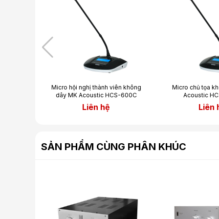
không dây
Micro hội nghị thành viên không
Micro chủ tọa k
-600A
dây MK Acoustic HCS-600C
Acoustic H
Liên hệ
Liên 
SẢN PHẨM CÙNG PHÂN KHÚC