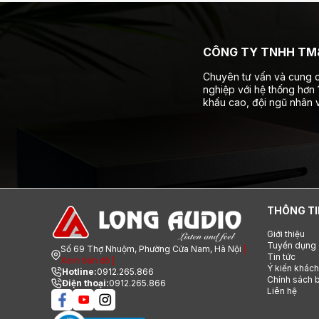
CÔNG TY TNHH TM&
Chuyên tư vấn và cung c
nghiệp với hệ thống hơn
khấu cao, đội ngũ nhân v
THÔNG TI
Giới thiệu
Tuyển dụng
Số 69 Thợ Nhuộm, Phường Cửa Nam, Hà Nội
[
Tin tức
Xem bản đồ ]
Ý kiến khác
Hotline:
0912.265.866
Chính sách b
Điện thoại:
0912.265.866
Liên hệ