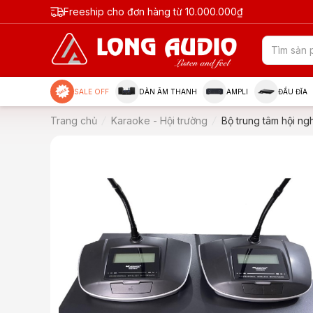
Freeship cho đơn hàng từ 10.000.000₫
SALE OFF
DÀN ÂM THANH
AMPLI
ĐẦU ĐĨA
Trang chủ
Karaoke - Hội trường
Bộ trung tâm hội n