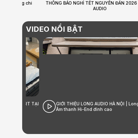
àng chi
THÔNG BÁO NGHỈ TẾT NGUYÊN ĐÁN 2026 – LONG
AUDIO
VIDEO NỔI BẬT
ESORT TẠI
GIỚI THIỆU LONG AUDIO HÀ NỘI | Long Audio 
Âm thanh Hi-End đỉnh cao