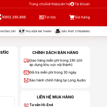
Trang chủ
Giới thiệu
Liên hệ
Tài khoản
0912.265.866
Tin tức
Giỏ hàng
 KHÔNG DÂY
PHỤ KIỆN ÂM THANH
ĐẦU PHÁT STREAMING
stic
CHÍNH SÁCH BÁN HÀNG
Giao hàng miễn phí trong 24h (chỉ
áp dụng khu vực nội thành)
Đổi trả miễn phí trong 30 ngày
Bảo hành chính hãng tại Long Audio
LIÊN HỆ MUA HÀNG
Tư vấn Hi-End