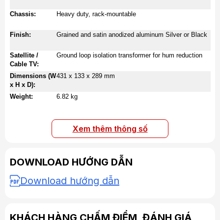
Chassis:
Heavy duty, rack-mountable
Finish:
Grained and satin anodized aluminum Silver or Black
Satellite /
Ground loop isolation transformer for hum reduction
Cable TV:
Dimensions (W
431 x 133 x 289 mm
x H x D):
Weight:
6.82 kg
Xem thêm thông số
DOWNLOAD HƯỚNG DẪN
Download hướng dẫn
KHÁCH HÀNG CHẤM ĐIỂM, ĐÁNH GIÁ,