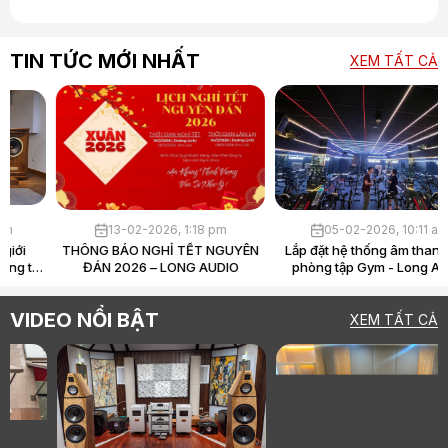
TIN TỨC MỚI NHẤT
XEM TẤT CẢ
30-03-2026, 4:39 pm
13-02-2026, 1:18 pm
Loa Hi-End là gì? Vì sao giới
THÔNG BÁO NGHỈ TẾT NGUYÊN
audiophile sẵn sàng chi hàng tỷ
ĐÁN 2026 – LONG AUDIO
chỉ để “nghe nhạc”?
VIDEO NỔI BẬT
XEM TẤT CẢ