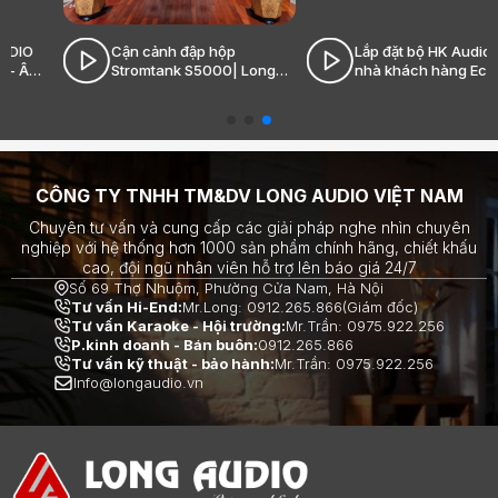
Cận cảnh đập hộp
Lắp đặt bộ HK Audio tại
Stromtank S5000| Long
nhà khách hàng Ecopark|
Audio - Âm thanh Hi-End
Long Audio - Âm thanh Hi-
đỉnh cao
End đỉnh cao
CÔNG TY TNHH TM&DV LONG AUDIO VIỆT NAM
Chuyên tư vấn và cung cấp các giải pháp nghe nhìn chuyên
nghiệp với hệ thống hơn 1000 sản phẩm chính hãng, chiết khấu
cao, đội ngũ nhân viên hỗ trợ lên báo giá 24/7
Số 69 Thợ Nhuộm, Phường Cửa Nam, Hà Nội
Tư vấn Hi-End:
Mr.Long: 0912.265.866(Giám đốc)
Tư vấn Karaoke - Hội trường:
Mr.Trần: 0975.922.256
P.kinh doanh - Bán buôn:
0912.265.866
Tư vấn kỹ thuật - bảo hành:
Mr.Trần: 0975.922.256
Info@longaudio.vn