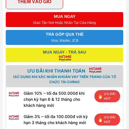
THÊM VÀO GIỎ
MUA NGAY
Giao Tận Nơi Hoặc Nhận Tại Cửa Hàng
TRẢ GÓP QUA THẺ
Visa, Master, JCB
MUA NGAY - TRẢ SAU
ƯU ĐÃI KHI THANH TOÁN
(SỬ DỤNG KHI XÁC NHẬN KHOẢN VAY TRÊN TRANG CỦA TỔ
CHỨC TÀI CHÍNH)
Giảm 10% – tối đa 500.000đ khi
ƯU ĐÃI
HOT
chọn kỳ hạn 6 & 12 tháng cho
khách hàng mới
Giảm 3% – tối đa 100.000đ với kỳ
ƯU ĐÃI
HOT
hạn 3 tháng cho khách hàng mới