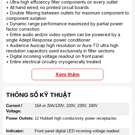
+ Ultra-high efficiency filter components on every outlet
+ All hand wired; no printed circuit boards
+ Double filtering between outlets for maximum component to
component isolation
+ Dynamic range performance maximized by partial power
factor correction
+ Entire audio and/or video system can be powered by a
single Adept Response power conditioner
+ Audience Auricap high resolution or Aura-TO ultra high
resolution capacitors used exclusively in filter sections
+ Digital incoming voltage readout on front panel
+ Entire electrical circuitry cryogenically treated
Xem thêm
THÔNG SỐ KỸ THUẬT
Current /
15A or 20A/120V, 220V, 230V, 240V
Voltage:
Power Outlets:
12 Hubbell high conductivity power receptacles
Indicator:
Front panel digital LED incoming voltage readout