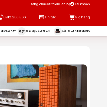
Trang chủ
Giới thiệu
Liên hệ
Tài khoản
0912.265.866
Tin tức
Giỏ hàng
 KHÔNG DÂY
PHỤ KIỆN ÂM THANH
ĐẦU PHÁT STREAMING