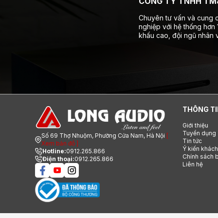
CÔNG TY TNHH TM&
Chuyên tư vấn và cung c
nghiệp với hệ thống hơn
khấu cao, đội ngũ nhân v
THÔNG TI
Giới thiệu
Tuyển dụng
Số 69 Thợ Nhuộm, Phường Cửa Nam, Hà Nội
[
Tin tức
Xem bản đồ ]
Ý kiến khác
Hotline:
0912.265.866
Chính sách b
Điện thoại:
0912.265.866
Liên hệ