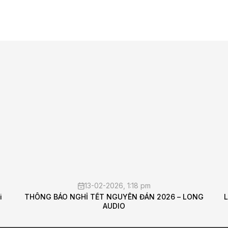
m
05-02-2026, 10:11 am
N 2026 – LONG
Lắp đặt hệ thống âm thanh cho phòng tập 
Audio