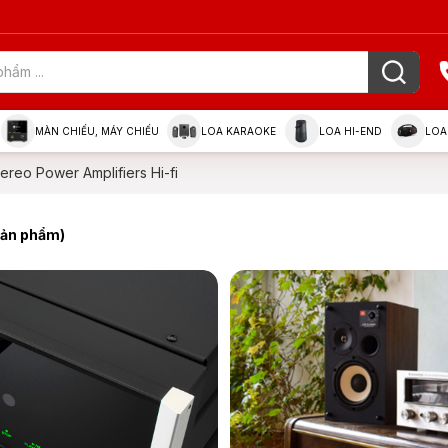
MÀN CHIẾU, MÁY CHIẾU
LOA KARAOKE
LOA HI-END
LOA
tereo Power Amplifiers Hi-fi
sản phẩm)