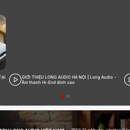
| Long Audio -
Cận cảnh đập hộp Stromtank S5000| L
- Âm thanh Hi-End đỉnh cao