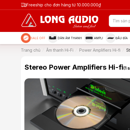
Freeship cho đơn hàng từ 10.000.000₫
SALE OFF
DÀN ÂM THANH
AMPLI
ĐẦU ĐĨA
Trang chủ
Âm thanh Hi-Fi
Power Amplifiers Hi-fi
S
Stereo Power Amplifiers Hi-fi
(1 