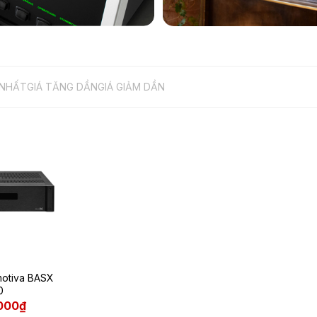
 NHẤT
GIÁ TĂNG DẦN
GIÁ GIẢM DẦN
motiva BASX
0
.000₫