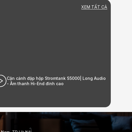
XEM TẤT CẢ
ong Audio
Lắp đặt bộ HK Audio tại nhà khách hàng
Ecopark| Long Audio - Âm thanh Hi-End đỉnh 