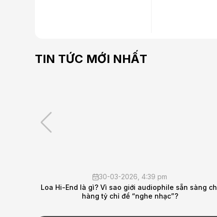
TIN TỨC MỚI NHẤT
4:39 pm
13-02-2026, 1:18 p
audiophile sẵn sàng chi
THÔNG BÁO NGHỈ TẾT NGUYÊN ĐÁ
ghe nhạc”?
AUDIO