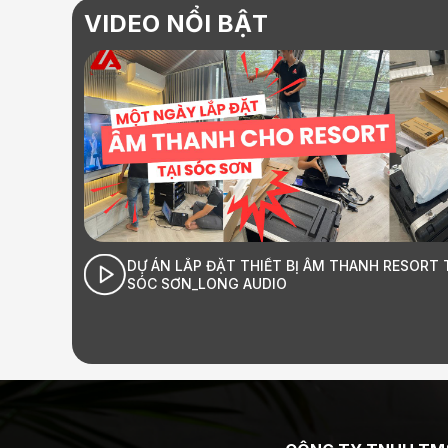
VIDEO NỔI BẬT
BỊ ÂM THANH RESORT TẠI
GIỚI THIỆU LONG AUDIO HÀ NỘI 
Âm thanh Hi-End đỉnh cao