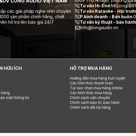
DV LONG AUDIO VIỆT NAM
69 Thợ Nhuộm, phường Cửa
Tư vấn Hi-End:
Mr.Long: 09
ấp các giải pháp nghe nhìn chuyên
Tư vấn Karaoke - Hội trườ
 1000 sản phẩm chính hãng, chiết
P.kinh doanh - Bán buôn:
0
iên hỗ trợ lên báo giá 24/7
Tư vấn kỹ thuật - bảo hành
Info@longaudio.vn
N HỮU ÍCH
HỖ TRỢ MUA HÀNG
Hướng dẫn mua hàng trực tuyến
Các hình thức thanh toán
Tại sao chọn mua hàng online
h hàng
Các hình thức mua hàng
ảo mật thông tin
Chính sách vận chuyển
Chính sách bảo trì, bảo hành
Chính sách đổi trả hàng