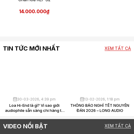
14.000.000₫
TIN TỨC MỚI NHẤT
XEM TẤT CẢ
30-03-2026, 4:39 pm
13-02-2026, 1:18 pm
Loa Hi-End là gì? Vì sao giới
THÔNG BÁO NGHỈ TẾT NGUYÊN
audiophile sẵn sàng chi hàng tỷ
ĐÁN 2026 – LONG AUDIO
chỉ để “nghe nhạc”?
VIDEO NỔI BẬT
XEM TẤT CẢ