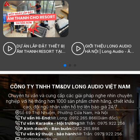
DỰ ÁN LẮP ĐẶT THIẾT BỊ
GIỚI THIỆU LONG AUDIO
ÂM THANH RESORT TẠI
HÀ NỘI | Long Audio - Âm
SÓC SƠN_LONG AUDIO
thanh Hi-End đỉnh cao
CÔNG TY TNHH TM&DV LONG AUDIO VIỆT NAM
Chuyên tư vấn và cung cấp các giải pháp nghe nhìn chuyên
nghiệp với hệ thống hơn 1000 sản phẩm chính hãng, chiết khấu
cao, đội ngũ nhân viên hỗ trợ lên báo giá 24/7
Số 69 Thợ Nhuộm, Phường Cửa Nam, Hà Nội
Tư vấn Hi-End:
Mr.Long: 0912.265.866(Giám đốc)
Tư vấn Karaoke - Hội trường:
Mr.Trần: 0975.922.256
P.kinh doanh - Bán buôn:
0912.265.866
Tư vấn kỹ thuật - bảo hành:
Mr.Trần: 0975.922.256
Info@longaudio.vn