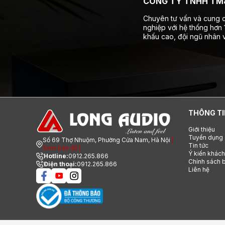
CÔNG TY TNHH TM&
Chuyên tư vấn và cung c
nghiệp với hệ thống hơn
khấu cao, đội ngũ nhân v
THÔNG TI
Giới thiệu
Tuyển dụng
Số 69 Thợ Nhuộm, Phường Cửa Nam, Hà Nội
[
Tin tức
Xem bản đồ ]
Ý kiến khác
Hotline:
0912.265.866
Chính sách b
Điện thoại:
0912.265.866
Liên hệ