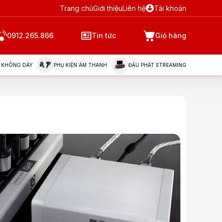
Trang chủ
Giới thiệu
Liên hệ
Tài khoản
0912.265.866
Tin tức
Giỏ hàng
 KHÔNG DÂY
PHỤ KIỆN ÂM THANH
ĐẦU PHÁT STREAMING