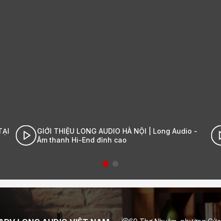
I | Long Audio -
Cận cảnh đập hộp Stromtank S5000|
- Âm thanh Hi-End đỉnh cao