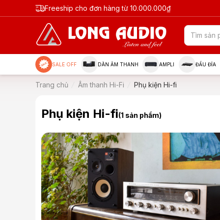
Freeship cho đơn hàng từ 10.000.000₫
SALE OFF
DÀN ÂM THANH
AMPLI
ĐẦU ĐĨA
Trang chủ
Âm thanh Hi-Fi
Phụ kiện Hi-fi
Phụ kiện Hi-fi
(1 sản phẩm)