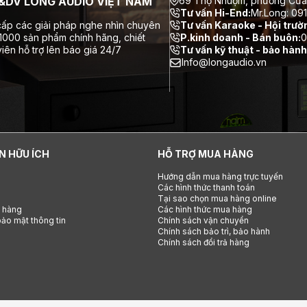
DV LONG AUDIO VIỆT NAM
69 Thợ Nhuộm, phường Cửa
Tư vấn Hi-End:
Mr.Long: 09
ấp các giải pháp nghe nhìn chuyên
Tư vấn Karaoke - Hội trườ
 1000 sản phẩm chính hãng, chiết
P.kinh doanh - Bán buôn:
0
iên hỗ trợ lên báo giá 24/7
Tư vấn kỹ thuật - bảo hành
Info@longaudio.vn
N HỮU ÍCH
HỖ TRỢ MUA HÀNG
Hướng dẫn mua hàng trực tuyến
Các hình thức thanh toán
Tại sao chọn mua hàng online
h hàng
Các hình thức mua hàng
ảo mật thông tin
Chính sách vận chuyển
Chính sách bảo trì, bảo hành
Chính sách đổi trả hàng