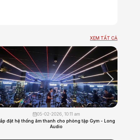
XEM TẤT CẢ
29-10-2025, 4:30 pm
ym - Long
Lắp đặt hệ thống âm thanh hội thảo cho Cục 16 - 
Quốc Phòng _Long Audio