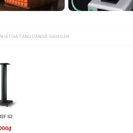
 NHẤT
GIÁ TĂNG DẦN
GIÁ GIẢM DẦN
KEF S2
.000₫