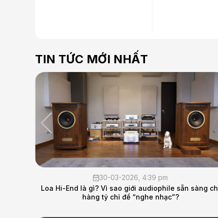
TIN TỨC MỚI NHẤT
:39 pm
13-02-2026, 1:18 pm
udiophile sẵn sàng chi
THÔNG BÁO NGHỈ TẾT NGUYÊN ĐÁN
he nhạc”?
AUDIO