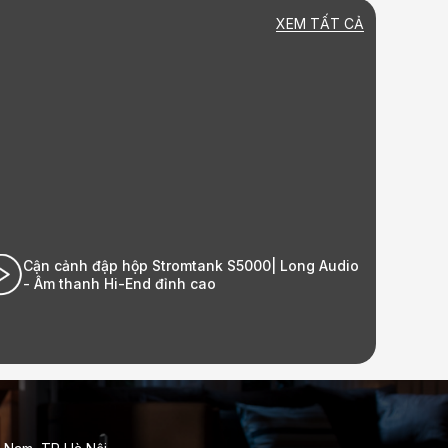
XEM TẤT CẢ
 Long Audio
Lắp đặt bộ HK Audio tại nhà khách hàng
Ecopark| Long Audio - Âm thanh Hi-End đỉn