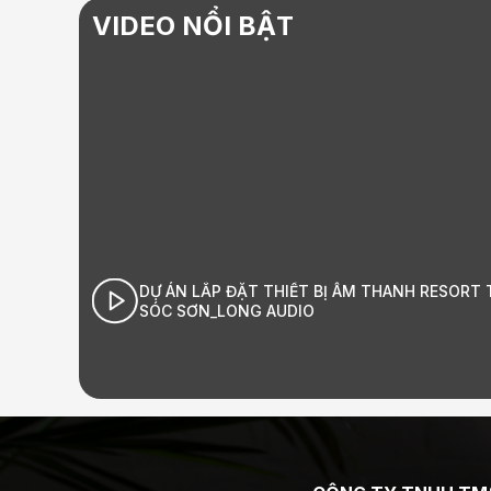
VIDEO NỔI BẬT
T BỊ ÂM THANH RESORT TẠI
GIỚI THIỆU LONG AUDIO HÀ NỘ
O
Âm thanh Hi-End đỉnh cao