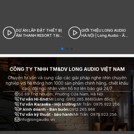
DỰ ÁN LẮP ĐẶT THIẾT BỊ
GIỚI THIỆU LONG AUDIO
ÂM THANH RESORT TẠI
HÀ NỘI | Long Audio - Âm
SÓC SƠN_LONG AUDIO
thanh Hi-End đỉnh cao
CÔNG TY TNHH TM&DV LONG AUDIO VIỆT NAM
Chuyên tư vấn và cung cấp các giải pháp nghe nhìn chuyên
nghiệp với hệ thống hơn 1000 sản phẩm chính hãng, chiết khấu
cao, đội ngũ nhân viên hỗ trợ lên báo giá 24/7
Số 69 Thợ Nhuộm, Phường Cửa Nam, Hà Nội
Tư vấn Hi-End:
Mr.Long: 0912.265.866(Giám đốc)
Tư vấn Karaoke - Hội trường:
Mr.Trần: 0975.922.256
P.kinh doanh - Bán buôn:
0912.265.866
Tư vấn kỹ thuật - bảo hành:
Mr.Trần: 0975.922.256
Info@longaudio.vn