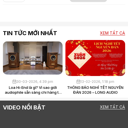
TIN TỨC MỚI NHẤT
XEM TẤT CẢ
30-03-2026, 4:39 pm
13-02-2026, 1:18 pm
Loa Hi-End là gì? Vì sao giới
THÔNG BÁO NGHỈ TẾT NGUYÊN
audiophile sẵn sàng chi hàng tỷ
ĐÁN 2026 – LONG AUDIO
chỉ để “nghe nhạc”?
VIDEO NỔI BẬT
XEM TẤT CẢ